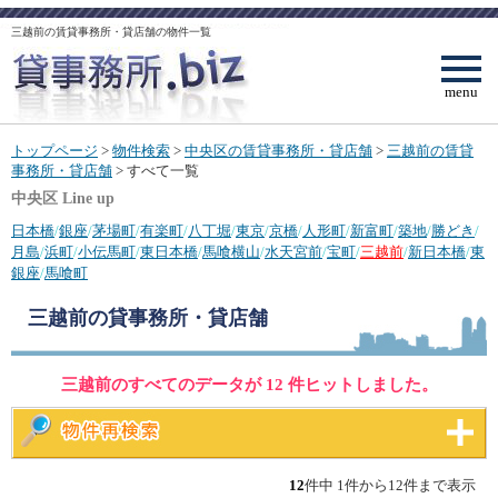
三越前の賃貸事務所・貸店舗の物件一覧
menu
トップページ
>
物件検索
>
中央区の賃貸事務所・貸店舗
>
三越前の賃貸
事務所・貸店舗
> すべて一覧
中央区 Line up
日本橋
/
銀座
/
茅場町
/
有楽町
/
八丁堀
/
東京
/
京橋
/
人形町
/
新富町
/
築地
/
勝どき
/
月島
/
浜町
/
小伝馬町
/
東日本橋
/
馬喰横山
/
水天宮前
/
宝町
/
三越前
/
新日本橋
/
東
銀座
/
馬喰町
三越前
の貸事務所・貸店舗
三越前のすべてのデータが 12 件ヒットしました。
12
件中 1件から12件まで表示