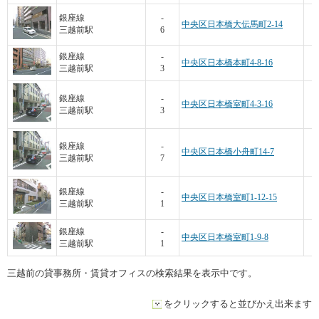
銀座線
-
中央区日本橋大伝馬町2-14
三越前駅
6
銀座線
-
中央区日本橋本町4-8-16
三越前駅
3
銀座線
-
中央区日本橋室町4-3-16
三越前駅
3
銀座線
-
中央区日本橋小舟町14-7
三越前駅
7
銀座線
-
中央区日本橋室町1-12-15
三越前駅
1
銀座線
-
中央区日本橋室町1-9-8
三越前駅
1
三越前の貸事務所・賃貸オフィスの検索結果を表示中です。
をクリックすると並びかえ出来ます