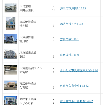
JR埼京線
-
戸田市下戸田1-15-15
戸田公園駅
13
東武伊勢崎線
-
越谷市越ヶ谷1-3-8
越谷駅
3
JR武蔵野線
-
吉川市保1-20-1
吉川駅
5
JR京浜東北線
-
蕨市塚越1-11-6
蕨駅
5
JR湘南新宿ライン
-
さいたま市見沼区東大宮4丁目
大宮駅
1
東武伊勢崎線
-
久喜市久喜中央1-15-52
久喜駅
9
東武東上本線
-
富士見市ふじみ野西1-22-2
ふじみ野駅
4