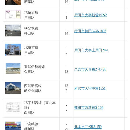
若葉駅
16
JR埼京線
-
戸田市大字新曽192-2
戸田駅
1
秩父本線
-
行田市持田3-28-1805
持田駅
14
JR埼京線
-
戸田市大字上戸田20-1
戸田駅
5
東武伊勢崎線
-
久喜市久喜東2-45-26
久喜駅
13
西武新宿線
13
所沢市大字中富1551
航空公園駅
2
JR宇都宮線（東北本
-
線）
蓮田市西新宿5-164
-
白岡駅
JR高崎線
-
北本市二ﾂ家3-150
桶川駅
29