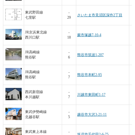
東武野田線
-
さいたま市見沼区深作2丁目
七里駅
29
JR京浜東北線
-
蕨市塚越7-10-4
西川口駅
18
JR高崎線
-
熊谷市筑波1-207
熊谷駅
6
JR高崎線
-
熊谷市本町2-95
熊谷駅
7
西武新宿線
-
川越市東田町1-17
本川越駅
7
東武伊勢崎線
-
越谷市大沢3-21-11
北越谷駅
5
東武東上本線
-
坂戸市千代田2-6-75