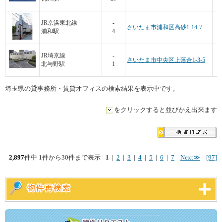
JR京浜東北線
-
さいたま市浦和区高砂1-14-7
浦和駅
4
JR埼京線
-
さいたま市中央区上落合1-3-5
北与野駅
1
埼玉県の貸事務所・賃貸オフィスの検索結果を表示中です。
をクリックすると並びかえ出来ます
2,897
件中 1件から30件まで表示
1
|
2
|
3
|
4
|
5
|
6
|
7
Next≫
[97]