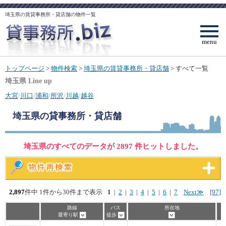
埼玉県の賃貸事務所・貸店舗の物件一覧
menu
トップページ
>
物件検索
>
埼玉県の賃貸事務所・貸店舗
> すべて一覧
埼玉県 Line up
大宮
/
川口
/
浦和
/
所沢
/
川越
/
越谷
埼玉県
の貸事務所・貸店舗
埼玉県のすべてのデータが 2897 件ヒットしました。
2,897
件中 1件から30件まで表示
1
|
2
|
3
|
4
|
5
|
6
|
7
Next≫
[97]
路線
バス
所在地
最寄り駅
徒歩