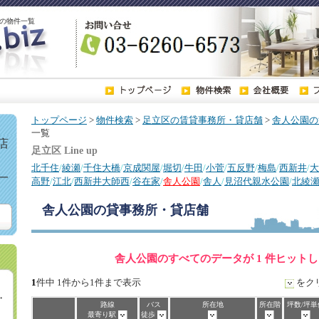
の物件一覧
トップページ
>
物件検索
>
足立区の賃貸事務所・貸店舗
>
舎人公園の
一覧
店
足立区 Line up
北千住
/
綾瀬
/
千住大橋
/
京成関屋
/
堀切
/
牛田
/
小菅
/
五反野
/
梅島
/
西新井
/
大
一
高野
/
江北
/
西新井大師西
/
谷在家
/
舎人公園
/
舎人
/
見沼代親水公園
/
北綾
舎人公園
の貸事務所・貸店舗
舎人公園のすべてのデータが 1 件ヒット
1
件中 1件から1件まで表示
をク
・
路線
バス
所在地
所在階
坪数/坪単
最寄り駅
徒歩