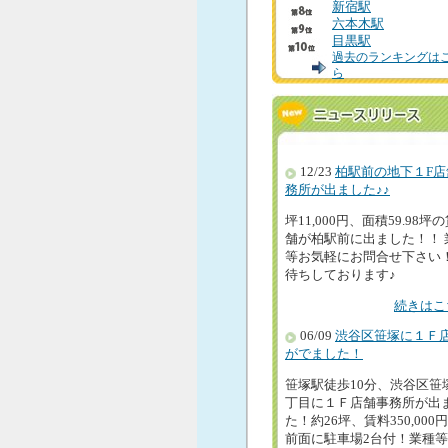
新宿駅
六本木駅
目黒駅
過去のランキングは
ら
12/23
柏駅前の地下１F店
務所が出ました♪♪
坪11,000円、面積59.98坪
舗が柏駅前に出ました！！ 
等お気軽にお問合せ下さい
待ちしております♪
続きはこ
06/09
渋谷区笹塚に１Ｆ
がでました！
笹塚駅徒歩10分、渋谷区笹
丁目に１Ｆ店舗事務所が出
た！約26坪、賃料350,000
前面に駐車場2台付！業種