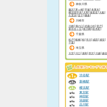
神奈川県
藤沢
茅ヶ崎
平塚
本厚木
横須賀中央
大和
海老名
大船
久里浜
逗子
鎌倉
川崎市
川崎
溝の口
武蔵小杉
登戸
新百合ヶ丘
新川崎
鈴木町
千葉県
松戸
船橋
柏
市川
成田
浦安
千葉
埼玉県
大宮
川口
浦和
所沢
川越
越
渋谷駅
新橋駅
横浜駅
東京駅
神田駅
池袋駅
品川駅