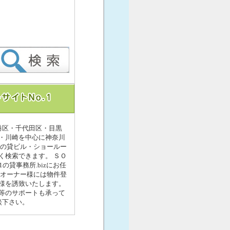
港区・千代田区・目黒
・川崎を中心に神奈川
園の貸ビル・ショールー
く検索できます。 ＳＯ
の貸事務所.bizにお任
のオーナー様には物件登
様を誘致いたします。
等のサポートも承って
談下さい。