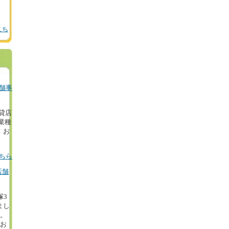
こち
舗事
の貸店
業種
！お
ちら
店舗
塚3
まし
円。
等お