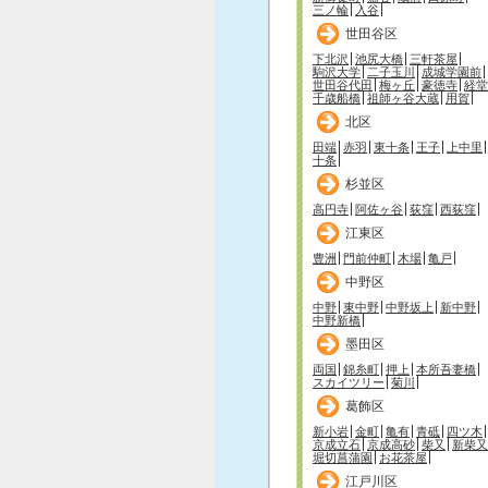
三ノ輪
入谷
世田谷区
下北沢
池尻大橋
三軒茶屋
駒沢大学
二子玉川
成城学園前
世田谷代田
梅ヶ丘
豪徳寺
経堂
千歳船橋
祖師ヶ谷大蔵
用賀
北区
田端
赤羽
東十条
王子
上中里
十条
杉並区
高円寺
阿佐ヶ谷
荻窪
西荻窪
江東区
豊洲
門前仲町
木場
亀戸
中野区
中野
東中野
中野坂上
新中野
中野新橋
墨田区
両国
錦糸町
押上
本所吾妻橋
スカイツリー
菊川
葛飾区
新小岩
金町
亀有
青砥
四ツ木
京成立石
京成高砂
柴又
新柴又
堀切菖蒲園
お花茶屋
江戸川区