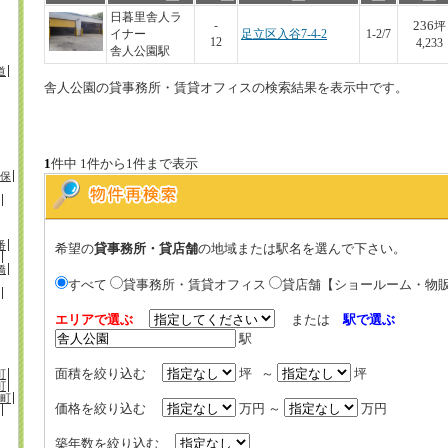
日暮里舎人ラ
236
-
坪
イナー
足立区入谷7-4-2
1-2/7
12
4,233
舎人公園駅
道
舎人公園の貸事務所・賃貸オフィスの検索結果を表示中です。
1
件中 1件から1件まで表示
保
番
希望の
貸事務所・貸店舗
の地域または駅名を選んで下さい。
橋
すべて
貸事務所・賃貸オフィス
貸店舗【ショールーム・物
エリアで選ぶ
または
駅で選ぶ
駅
面積を絞り込む
坪 ～
坪
町
町
町
価格を絞り込む
万円 ～
万円
築年数を絞り込む