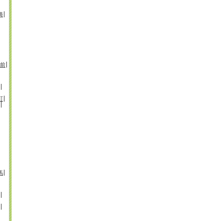
崎
前
町
馬