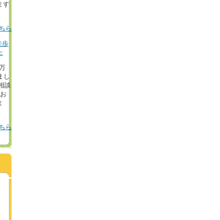
ます
ちら
徒歩
た
8万
まし
相談
！お
ま
ちら