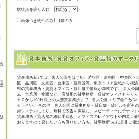
駅徒歩を絞り込む
画像つき物件のみ
1階のみ
台
貸事務所.bizでは、舎人公園をはじめ、渋谷区・新宿区・中央区・
寺
区・品川区・文京区・台東区・豊島区等、東京エリア全域から横浜
黒
県の貸事務所・賃貸オフィス・貸店舗の情報が満載です。 舎人公
ム・営業所・物販など、店舗系の貸事務所・賃貸オフィスもらくら
ＨＯから100坪以上の大型貸事務所まで、舎人公園エリア物件数No.1
せ下さい。 その他、舎人公園に貸事務所・貸店舗・貸ビルを所有
録システムにより、無料で広告を掲載し、スピーディーにテナント
貸事務所・貸店舗の移転手続き、オフィスのレイアウトや内装工事
込
おりますので貸したい方も借りたい方も、貸事務所.bizに是非ご相