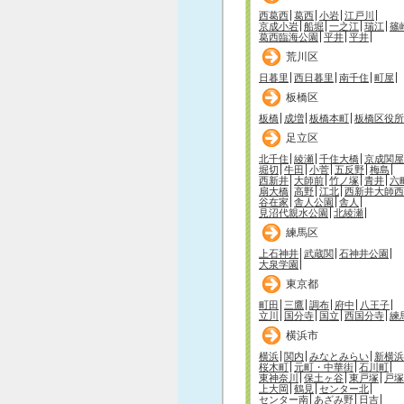
西葛西
葛西
小岩
江戸川
京成小岩
船堀
一之江
瑞江
篠
葛西臨海公園
平井
平井
荒川区
日暮里
西日暮里
南千住
町屋
板橋区
板橋
成増
板橋本町
板橋区役所
足立区
北千住
綾瀬
千住大橋
京成関屋
堀切
牛田
小菅
五反野
梅島
西新井
大師前
竹ノ塚
青井
六
扇大橋
高野
江北
西新井大師西
谷在家
舎人公園
舎人
見沼代親水公園
北綾瀬
練馬区
上石神井
武蔵関
石神井公園
大泉学園
東京都
町田
三鷹
調布
府中
八王子
立川
国分寺
国立
西国分寺
練
横浜市
横浜
関内
みなとみらい
新横浜
桜木町
元町・中華街
石川町
東神奈川
保土ヶ谷
東戸塚
戸塚
上大岡
鶴見
センター北
センター南
あざみ野
日吉