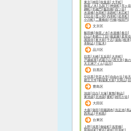
東京
神田
秋葉原
大手町
御茶ノ水
九段下
神保町
市ヶ谷
麹町
半蔵門
飯田橋
四ツ谷
水道橋
永田町
淡路町
末広町
日比谷
霞ヶ関
内幸町
岩本町
小川町
二重橋前
竹橋
桜田門
文京区
飯田橋
御茶ノ水
水道橋
春日
白山
本郷三丁目
後楽園
茗荷谷
護国寺
東大前
千石
湯島
根津
本駒込
千駄木
品川区
目黒
大崎
五反田
大井町
戸越銀座
武蔵小山
西大井
旗の
天王洲アイル
品川
目黒区
中目黒
学芸大学
自由が丘
祐天
都立大学
駒場東大前
大岡山
目
豊島区
池袋
目白
大塚
巣鴨
駒込
東池袋
北池袋
要町
雑司が谷
大田区
大森
蒲田
田園調布
洗足池
馬
西馬込
平和島
台東区
上野
浅草
御徒町
浅草橋
新御徒町
鶯谷
蔵前
田原町