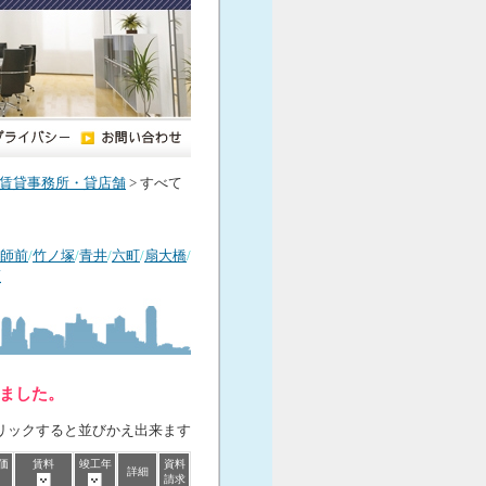
賃貸事務所・貸店舗
> すべて
師前
/
竹ノ塚
/
青井
/
六町
/
扇大橋
/
瀬
しました。
リックすると並びかえ出来ます
価
賃料
竣工年
資料
詳細
請求