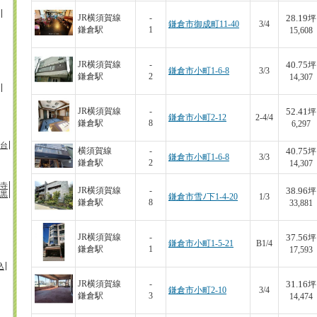
28.19
JR横須賀線
-
坪
鎌倉市御成町11-40
3/4
鎌倉駅
1
15,608
40.75
JR横須賀線
-
坪
鎌倉市小町1-6-8
3/3
鎌倉駅
2
14,307
52.41
JR横須賀線
-
坪
鎌倉市小町2-12
2-4/4
鎌倉駅
8
6,297
台
40.75
横須賀線
-
坪
鎌倉市小町1-6-8
3/3
鎌倉駅
2
14,307
寺
38.96
JR横須賀線
-
坪
黒
鎌倉市雪ﾉ下1-4-20
1/3
鎌倉駅
8
33,881
37.56
JR横須賀線
-
坪
鎌倉市小町1-5-21
B1/4
鎌倉駅
1
17,593
込
31.16
JR横須賀線
-
坪
鎌倉市小町2-10
3/4
鎌倉駅
3
14,474