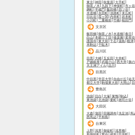
東京
神田
秋葉原
大手町
御茶ノ水
九段下
神保町
市ヶ谷
麹町
半蔵門
飯田橋
四ツ谷
水道橋
永田町
淡路町
末広町
日比谷
霞ヶ関
内幸町
岩本町
小川町
二重橋前
竹橋
桜田門
文京区
飯田橋
御茶ノ水
水道橋
春日
白山
本郷三丁目
後楽園
茗荷谷
護国寺
東大前
千石
湯島
根津
本駒込
千駄木
品川区
目黒
大崎
五反田
大井町
戸越銀座
武蔵小山
西大井
旗の
天王洲アイル
品川
目黒区
中目黒
学芸大学
自由が丘
祐天
都立大学
駒場東大前
大岡山
目
豊島区
池袋
目白
大塚
巣鴨
駒込
東池袋
北池袋
要町
雑司が谷
大田区
大森
蒲田
田園調布
洗足池
馬
西馬込
平和島
台東区
上野
浅草
御徒町
浅草橋
新御徒町
鶯谷
蔵前
田原町