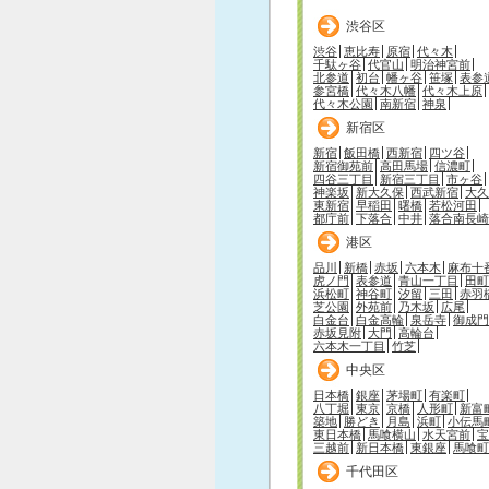
渋谷区
渋谷
恵比寿
原宿
代々木
千駄ヶ谷
代官山
明治神宮前
北参道
初台
幡ヶ谷
笹塚
表参
参宮橋
代々木八幡
代々木上原
代々木公園
南新宿
神泉
新宿区
新宿
飯田橋
西新宿
四ツ谷
新宿御苑前
高田馬場
信濃町
四谷三丁目
新宿三丁目
市ヶ谷
神楽坂
新大久保
西武新宿
大久
東新宿
早稲田
曙橋
若松河田
都庁前
下落合
中井
落合南長崎
港区
品川
新橋
赤坂
六本木
麻布十
虎ノ門
表参道
青山一丁目
田町
浜松町
神谷町
汐留
三田
赤羽
芝公園
外苑前
乃木坂
広尾
白金台
白金高輪
泉岳寺
御成門
赤坂見附
大門
高輪台
六本木一丁目
竹芝
中央区
日本橋
銀座
茅場町
有楽町
八丁堀
東京
京橋
人形町
新富
築地
勝どき
月島
浜町
小伝馬
東日本橋
馬喰横山
水天宮前
宝
三越前
新日本橋
東銀座
馬喰町
千代田区