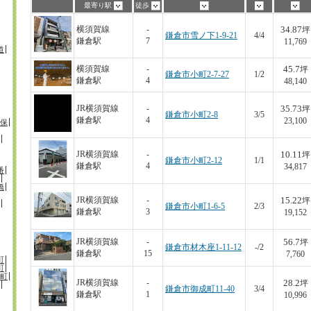
最寄り駅
徒歩
34.87
横須賀線
-
坪
鎌倉市雪ノ下1-9-21
4/4
鎌倉駅
7
11,769
道
45.7
横須賀線
-
坪
鎌倉市小町2-7-27
1/2
鎌倉駅
4
48,140
35.73
JR横須賀線
-
坪
鎌倉市小町2-8
3/5
鎌倉駅
4
23,100
保
10.11
JR横須賀線
-
坪
鎌倉市小町2-12
1/1
鎌倉駅
4
34,817
番
橋
15.22
JR横須賀線
-
坪
鎌倉市小町1-6-5
2/3
鎌倉駅
3
19,152
56.7
JR横須賀線
-
坪
鎌倉市材木座1-11-12
-/2
鎌倉駅
15
7,760
町
町
町
28.2
JR横須賀線
-
坪
鎌倉市御成町11-40
3/4
鎌倉駅
1
10,996