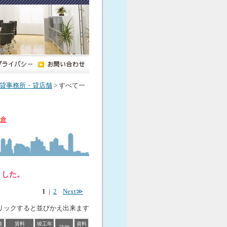
貸事務所・貸店舗
> すべて一
倉
ました。
1
|
2
Next≫
リックすると並びかえ出来ます
価
賃料
竣工年
資料