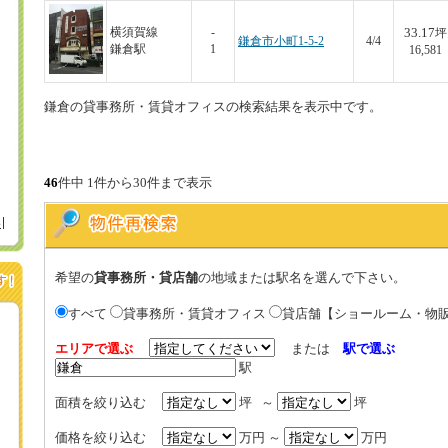
33.17
横須賀線
-
坪
鎌倉市小町1-5-2
4/4
鎌倉駅
1
16,581
鎌倉の貸事務所・賃貸オフィスの検索結果を表示中です。
46
件中 1件から30件まで表示
谷
希望の
貸事務所・貸店舗
の地域または駅名を選んで下さい。
すべて
貸事務所・賃貸オフィス
貸店舗【ショールーム・物
エリアで選ぶ
または
駅で選ぶ
駅
面積を絞り込む
坪 ～
坪
価格を絞り込む
万円 ～
万円