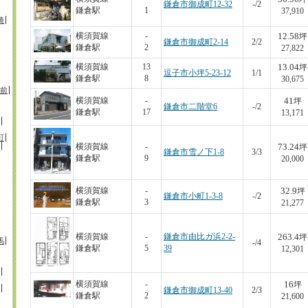
鎌倉市御成町12-32
-/2
鎌倉駅
1
37,910
崎
12.58
横須賀線
-
坪
鎌倉市御成町2-14
2/2
鎌倉駅
2
27,822
13.04
横須賀線
13
坪
逗子市小坪5-23-12
1/1
鎌倉駅
8
30,675
前
41
横須賀線
-
坪
鎌倉市二階堂6
-/2
鎌倉駅
17
13,171
町
73.24
横須賀線
-
坪
鎌倉市雪ノ下1-8
3/3
鎌倉駅
9
20,000
32.9
横須賀線
-
坪
鎌倉市小町1-3-8
-/2
鎌倉駅
3
21,277
263.4
横須賀線
-
鎌倉市由比ガ浜2-2-
坪
馬
-/4
鎌倉駅
5
39
12,301
16
横須賀線
-
坪
鎌倉市御成町13-40
2/3
鎌倉駅
2
21,600