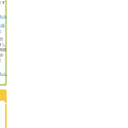
ます
ちら
徒歩
た
8万
まし
相談
！お
ま
ちら