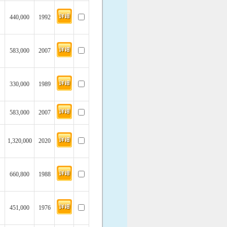
440,000
1992
583,000
2007
330,000
1989
583,000
2007
1,320,000
2020
660,800
1988
451,000
1976