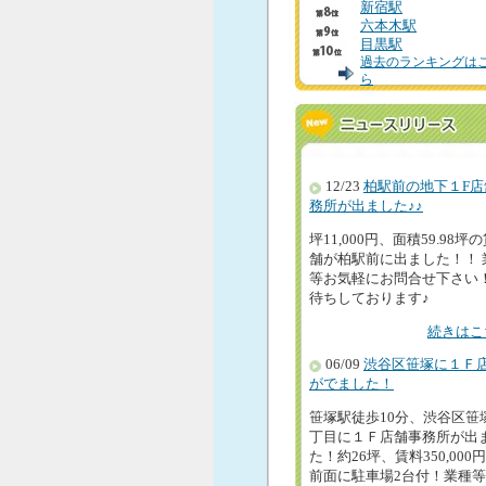
新宿駅
六本木駅
目黒駅
過去のランキングは
ら
12/23
柏駅前の地下１F店
務所が出ました♪♪
坪11,000円、面積59.98坪
舗が柏駅前に出ました！！ 
等お気軽にお問合せ下さい
待ちしております♪
続きはこ
06/09
渋谷区笹塚に１Ｆ
がでました！
笹塚駅徒歩10分、渋谷区笹
丁目に１Ｆ店舗事務所が出
た！約26坪、賃料350,000
前面に駐車場2台付！業種