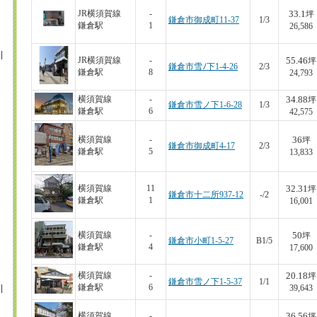
33.1
JR横須賀線
-
坪
鎌倉市御成町11-37
1/3
鎌倉駅
1
26,586
55.46
JR横須賀線
-
坪
鎌倉市雪ﾉ下1-4-26
2/3
鎌倉駅
8
24,793
34.88
横須賀線
-
坪
鎌倉市雪ノ下1-6-28
1/3
鎌倉駅
6
42,575
36
横須賀線
-
坪
鎌倉市御成町4-17
2/3
鎌倉駅
5
13,833
32.31
横須賀線
11
坪
鎌倉市十二所937-12
-/2
鎌倉駅
1
16,001
50
横須賀線
-
坪
鎌倉市小町1-5-27
B1/5
鎌倉駅
4
17,600
20.18
横須賀線
-
坪
鎌倉市雪ノ下1-5-37
1/1
鎌倉駅
6
39,643
36.56
横須賀線
-
坪