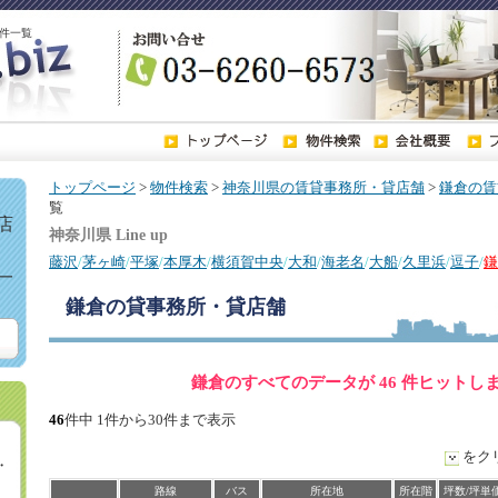
件一覧
トップページ
>
物件検索
>
神奈川県の賃貸事務所・貸店舗
>
鎌倉の賃
覧
店
神奈川県 Line up
藤沢
/
茅ヶ崎
/
平塚
/
本厚木
/
横須賀中央
/
大和
/
海老名
/
大船
/
久里浜
/
逗子
/
鎌
一
鎌倉
の貸事務所・貸店舗
鎌倉のすべてのデータが 46 件ヒットし
46
件中 1件から30件まで表示
をク
・
路線
バス
所在地
所在階
坪数/坪単