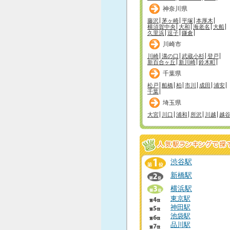
神奈川県
藤沢
茅ヶ崎
平塚
本厚木
横須賀中央
大和
海老名
大船
久里浜
逗子
鎌倉
川崎市
川崎
溝の口
武蔵小杉
登戸
新百合ヶ丘
新川崎
鈴木町
千葉県
松戸
船橋
柏
市川
成田
浦安
千葉
埼玉県
大宮
川口
浦和
所沢
川越
越
渋谷駅
新橋駅
横浜駅
東京駅
神田駅
池袋駅
品川駅