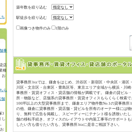
築年数を絞り込む
こち
駅徒歩を絞り込む
画像つき物件のみ
1階のみ
舗事
の貸店
業種
！お
貸事務所.bizでは、鎌倉をはじめ、渋谷区・新宿区・中央区・港区
川区・文京区・台東区・豊島区等、東京エリア全域から横浜・川崎
ちら
事務所・賃貸オフィス・貸店舗の情報が満載です。 鎌倉の貸ビル
所・物販など、店舗系の貸事務所・賃貸オフィスもらくらく検索で
店舗
100坪以上の大型貸事務所まで、鎌倉エリア物件数No.1の貸事務所.b
の他、鎌倉に貸事務所・貸店舗・貸ビルを所有のオーナー様には物
塚3
り、無料で広告を掲載し、スピーディーにテナント様を誘致いたし
まし
舗の移転手続き、オフィスのレイアウトや内装工事等のサポートも
円。
したい方も借りたい方も、貸事務所.bizに是非ご相談下さい。
等お