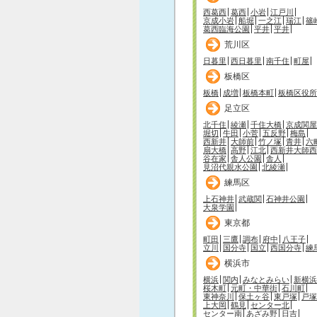
西葛西
葛西
小岩
江戸川
京成小岩
船堀
一之江
瑞江
篠
葛西臨海公園
平井
平井
荒川区
日暮里
西日暮里
南千住
町屋
板橋区
板橋
成増
板橋本町
板橋区役所
足立区
北千住
綾瀬
千住大橋
京成関屋
堀切
牛田
小菅
五反野
梅島
西新井
大師前
竹ノ塚
青井
六
扇大橋
高野
江北
西新井大師西
谷在家
舎人公園
舎人
見沼代親水公園
北綾瀬
練馬区
上石神井
武蔵関
石神井公園
大泉学園
東京都
町田
三鷹
調布
府中
八王子
立川
国分寺
国立
西国分寺
練
横浜市
横浜
関内
みなとみらい
新横浜
桜木町
元町・中華街
石川町
東神奈川
保土ヶ谷
東戸塚
戸塚
上大岡
鶴見
センター北
センター南
あざみ野
日吉