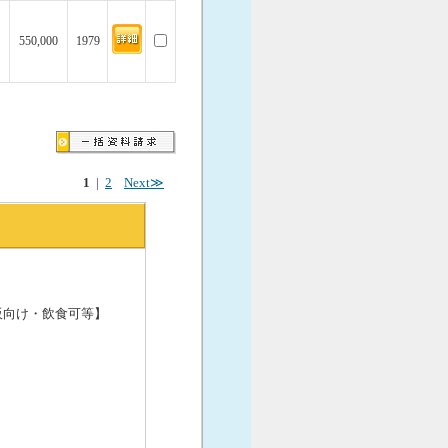
550,000
1979
1
|
2
Next≫
販向け・飲食可等】