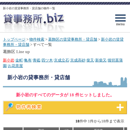
新小岩の賃貸事務所・貸店舗の物件一覧
menu
トップページ
>
物件検索
>
葛飾区の賃貸事務所・貸店舗
>
新小岩の賃貸
事務所・貸店舗
> すべて一覧
葛飾区 Line up
新小岩
/
金町
/
亀有
/
青砥
/
四ツ木
/
京成立石
/
京成高砂
/
柴又
/
新柴又
/
堀切菖蒲
園
/
お花茶屋
新小岩
の貸事務所・貸店舗
新小岩のすべてのデータが 18 件ヒットしました。
18
件中 1件から18件まで表示