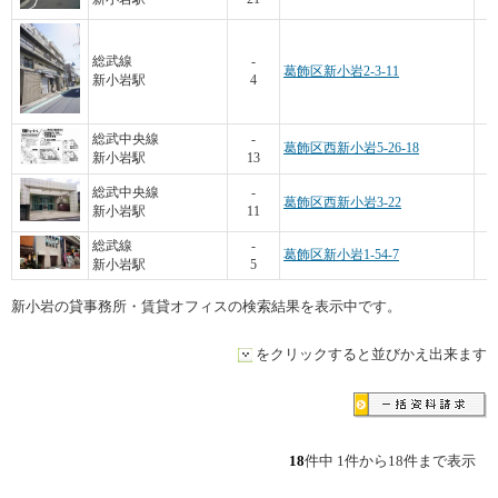
総武線
-
葛飾区新小岩2-3-11
新小岩駅
4
総武中央線
-
葛飾区西新小岩5-26-18
新小岩駅
13
総武中央線
-
葛飾区西新小岩3-22
新小岩駅
11
総武線
-
葛飾区新小岩1-54-7
新小岩駅
5
新小岩の貸事務所・賃貸オフィスの検索結果を表示中です。
をクリックすると並びかえ出来ます
18
件中 1件から18件まで表示