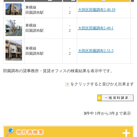
東横線
-
大田区田園調布2-40-19
田園調布駅
2
東横線
-
大田区田園調布2-49-1
田園調布駅
2
東横線
-
大田区田園調布2-51-5
田園調布駅
2
田園調布の貸事務所・賃貸オフィスの検索結果を表示中です。
をクリックすると並びかえ出来ます
3
件中 1件から3件まで表示