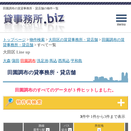
田園調布の賃貸事務所・貸店舗の物件一覧
menu
トップページ
>
物件検索
>
大田区の賃貸事務所・貸店舗
>
田園調布の賃
貸事務所・貸店舗
> すべて一覧
大田区 Line up
大森
/
蒲田
/
田園調布
/
洗足池
/
馬込
/
西馬込
/
平和島
田園調布
の貸事務所・貸店舗
田園調布のすべてのデータが 3 件ヒットしました。
3
件中 1件から3件まで表示
路線
バス
所在地
最寄り駅
徒歩