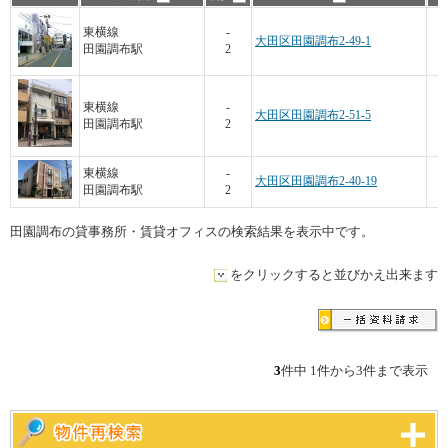
東横線
-
大田区田園調布2-49-1
田園調布駅
2
東横線
-
大田区田園調布2-51-5
田園調布駅
2
東横線
-
大田区田園調布2-40-19
田園調布駅
2
田園調布の貸事務所・賃貸オフィスの検索結果を表示中です。
をクリックすると並びかえ出来ます
3
件中 1件から3件まで表示