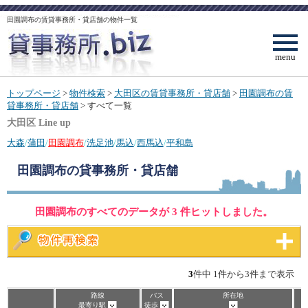
田園調布の賃貸事務所・貸店舗の物件一覧
menu
トップページ
>
物件検索
>
大田区の賃貸事務所・貸店舗
>
田園調布の賃
貸事務所・貸店舗
> すべて一覧
大田区 Line up
大森
/
蒲田
/
田園調布
/
洗足池
/
馬込
/
西馬込
/
平和島
田園調布
の貸事務所・貸店舗
田園調布のすべてのデータが 3 件ヒットしました。
3
件中 1件から3件まで表示
路線
バス
所在地
最寄り駅
徒歩