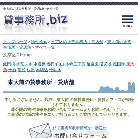
東大前の賃貸事務所・貸店舗の物件一覧
menu
トップページ
>
物件検索
>
文京区の賃貸事務所・貸店舗
>
東大前の賃貸
事務所・貸店舗
> すべて一覧
文京区 Line up
飯田橋
/
御茶ノ水
/
水道橋
/
春日
/
白山
/
本郷三丁目
/
後楽園
/
茗荷谷
/
護国寺
/
東大
前
/
千石
/
湯島
/
根津
/
本駒込
/
千駄木
東大前
の貸事務所・貸店舗
申し訳ございません。現在、東大前 の賃貸事務所・賃貸オフィスが登録
されておりません。
非公開の物件情報をお問い合せフォームよりお問い合せ下さい。
ご希望の地域の物件をエリア担当者よりご案内させていただきます。