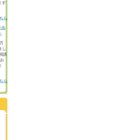
ます
ちら
徒歩
た
8万
まし
相談
！お
ま
ちら