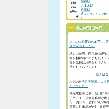
新宿駅
六本木駅
目黒駅
過去のランキングは
ら
12/23
柏駅前の地下１F店
務所が出ました♪♪
坪11,000円、面積59.98坪
舗が柏駅前に出ました！！ 
等お気軽にお問合せ下さい
待ちしております♪
続きはこ
06/09
渋谷区笹塚に１Ｆ
がでました！
笹塚駅徒歩10分、渋谷区笹
丁目に１Ｆ店舗事務所が出
た！約26坪、賃料350,000
前面に駐車場2台付！業種