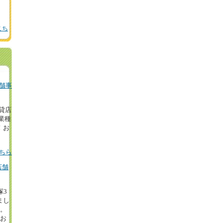
こち
舗事
の貸店
業種
！お
ちら
店舗
塚3
まし
円。
等お