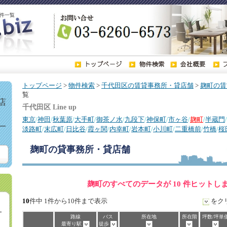
件一覧
トップページ
>
物件検索
>
千代田区の賃貸事務所・貸店舗
>
麹町の賃
覧
店
千代田区 Line up
東京
/
神田
/
秋葉原
/
大手町
/
御茶ノ水
/
九段下
/
神保町
/
市ヶ谷
/
麹町
/
半蔵門
/
一
淡路町
/
末広町
/
日比谷
/
霞ヶ関
/
内幸町
/
岩本町
/
小川町
/
二重橋前
/
竹橋
/
桜
麹町
の貸事務所・貸店舗
麹町のすべてのデータが 10 件ヒットし
10
件中 1件から10件まで表示
をク
・
路線
バス
所在地
所在階
坪数/坪単
最寄り駅
徒歩