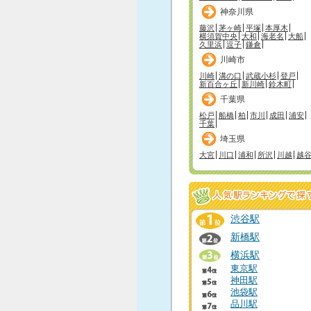
神奈川県
藤沢
茅ヶ崎
平塚
本厚木
横須賀中央
大和
海老名
大船
久里浜
逗子
鎌倉
川崎市
川崎
溝の口
武蔵小杉
登戸
新百合ヶ丘
新川崎
鈴木町
千葉県
松戸
船橋
柏
市川
成田
浦安
千葉
埼玉県
大宮
川口
浦和
所沢
川越
越
渋谷駅
新橋駅
横浜駅
東京駅
神田駅
池袋駅
品川駅