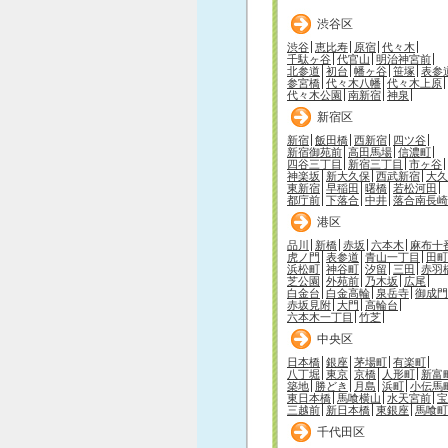
渋谷区
渋谷
恵比寿
原宿
代々木
千駄ヶ谷
代官山
明治神宮前
北参道
初台
幡ヶ谷
笹塚
表参
参宮橋
代々木八幡
代々木上原
代々木公園
南新宿
神泉
新宿区
新宿
飯田橋
西新宿
四ツ谷
新宿御苑前
高田馬場
信濃町
四谷三丁目
新宿三丁目
市ヶ谷
神楽坂
新大久保
西武新宿
大久
東新宿
早稲田
曙橋
若松河田
都庁前
下落合
中井
落合南長崎
港区
品川
新橋
赤坂
六本木
麻布十
虎ノ門
表参道
青山一丁目
田町
浜松町
神谷町
汐留
三田
赤羽
芝公園
外苑前
乃木坂
広尾
白金台
白金高輪
泉岳寺
御成門
赤坂見附
大門
高輪台
六本木一丁目
竹芝
中央区
日本橋
銀座
茅場町
有楽町
八丁堀
東京
京橋
人形町
新富
築地
勝どき
月島
浜町
小伝馬
東日本橋
馬喰横山
水天宮前
宝
三越前
新日本橋
東銀座
馬喰町
千代田区