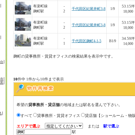
53.15
有楽町線
-
坪
千代田区紀尾井町3-8
1/9
麹町駅
2
18,000
53.15
有楽町線
-
坪
千代田区紀尾井町3-8
1/9
麹町駅
2
18,000
34.59
有楽町線
-
坪
千代田区麹町4-1-5
B1/9
麹町駅
1
14,000
麹町の貸事務所・賃貸オフィスの検索結果を表示中です。
台
寺
10
件中 1件から10件まで表示
黒
希望の
貸事務所・貸店舗
の地域または駅名を選んで下さい。
込
すべて
貸事務所・賃貸オフィス
貸店舗【ショールーム・物
エリアで選ぶ
または
駅で選ぶ
駅