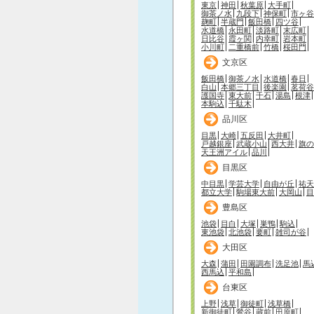
東京
神田
秋葉原
大手町
御茶ノ水
九段下
神保町
市ヶ谷
麹町
半蔵門
飯田橋
四ツ谷
水道橋
永田町
淡路町
末広町
日比谷
霞ヶ関
内幸町
岩本町
小川町
二重橋前
竹橋
桜田門
文京区
飯田橋
御茶ノ水
水道橋
春日
白山
本郷三丁目
後楽園
茗荷谷
護国寺
東大前
千石
湯島
根津
本駒込
千駄木
品川区
目黒
大崎
五反田
大井町
戸越銀座
武蔵小山
西大井
旗の
天王洲アイル
品川
目黒区
中目黒
学芸大学
自由が丘
祐天
都立大学
駒場東大前
大岡山
目
豊島区
池袋
目白
大塚
巣鴨
駒込
東池袋
北池袋
要町
雑司が谷
大田区
大森
蒲田
田園調布
洗足池
馬
西馬込
平和島
台東区
上野
浅草
御徒町
浅草橋
新御徒町
鶯谷
蔵前
田原町