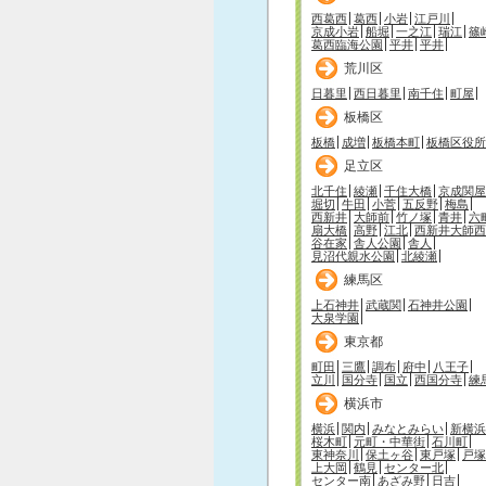
西葛西
葛西
小岩
江戸川
京成小岩
船堀
一之江
瑞江
篠
葛西臨海公園
平井
平井
荒川区
日暮里
西日暮里
南千住
町屋
板橋区
板橋
成増
板橋本町
板橋区役所
足立区
北千住
綾瀬
千住大橋
京成関屋
堀切
牛田
小菅
五反野
梅島
西新井
大師前
竹ノ塚
青井
六
扇大橋
高野
江北
西新井大師西
谷在家
舎人公園
舎人
見沼代親水公園
北綾瀬
練馬区
上石神井
武蔵関
石神井公園
大泉学園
東京都
町田
三鷹
調布
府中
八王子
立川
国分寺
国立
西国分寺
練
横浜市
横浜
関内
みなとみらい
新横浜
桜木町
元町・中華街
石川町
東神奈川
保土ヶ谷
東戸塚
戸塚
上大岡
鶴見
センター北
センター南
あざみ野
日吉