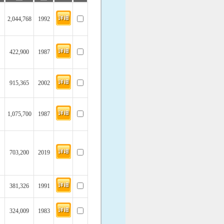
2,044,768
1992
422,900
1987
915,365
2002
1,075,700
1987
703,200
2019
381,326
1991
324,009
1983