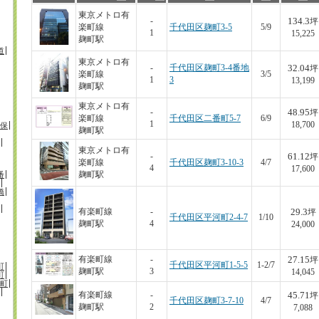
東京メトロ有
134.3
-
坪
楽町線
千代田区麹町3-5
5/9
1
15,225
麹町駅
道
東京メトロ有
32.04
-
千代田区麹町3-4番地
坪
楽町線
3/5
1
3
13,199
麹町駅
東京メトロ有
48.95
-
坪
楽町線
千代田区二番町5-7
6/9
1
18,700
保
麹町駅
東京メトロ有
61.12
-
坪
楽町線
千代田区麹町3-10-3
4/7
4
17,600
番
麹町駅
橋
29.3
有楽町線
-
坪
千代田区平河町2-4-7
1/10
麹町駅
4
24,000
27.15
有楽町線
-
坪
千代田区平河町1-5-5
1-2/7
町
麹町駅
3
14,045
町
町
45.71
有楽町線
-
坪
千代田区麹町3-7-10
4/7
麹町駅
2
7,088