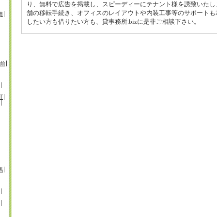
り、無料で広告を掲載し、スピーディーにテナント様を誘致いたし
舗の移転手続き、オフィスのレイアウトや内装工事等のサポートも
崎
したい方も借りたい方も、貸事務所.bizに是非ご相談下さい。
前
町
馬