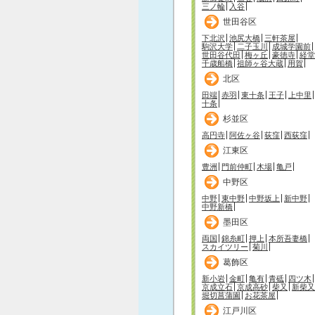
三ノ輪
入谷
世田谷区
下北沢
池尻大橋
三軒茶屋
駒沢大学
二子玉川
成城学園前
世田谷代田
梅ヶ丘
豪徳寺
経堂
千歳船橋
祖師ヶ谷大蔵
用賀
北区
田端
赤羽
東十条
王子
上中里
十条
杉並区
高円寺
阿佐ヶ谷
荻窪
西荻窪
江東区
豊洲
門前仲町
木場
亀戸
中野区
中野
東中野
中野坂上
新中野
中野新橋
墨田区
両国
錦糸町
押上
本所吾妻橋
スカイツリー
菊川
葛飾区
新小岩
金町
亀有
青砥
四ツ木
京成立石
京成高砂
柴又
新柴又
堀切菖蒲園
お花茶屋
江戸川区