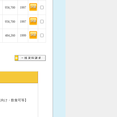
956,700
1997
956,700
1997
484,260
1999
販向け・飲食可等】