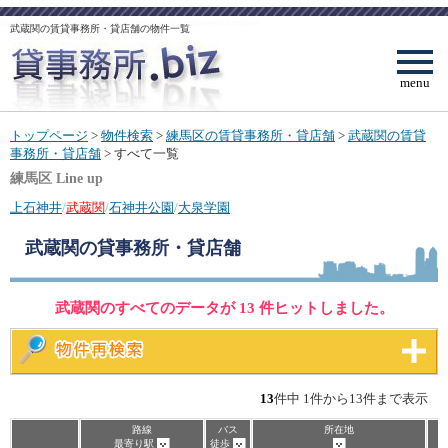
武蔵関の賃貸事務所・貸店舗の物件一覧
menu
トップページ
>
物件検索
>
練馬区の賃貸事務所・貸店舗
>
武蔵関の賃貸
事務所・貸店舗
> すべて一覧
練馬区 Line up
上石神井
/
武蔵関
/
石神井公園
/
大泉学園
武蔵関
の貸事務所・貸店舗
武蔵関のすべてのデータが 13 件ヒットしました。
13
件中 1件から13件まで表示
路線
バス
所在地
最寄り駅
徒歩