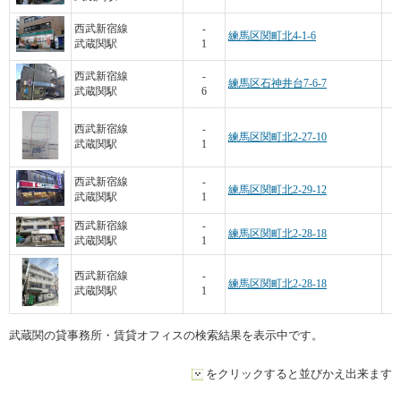
西武新宿線
-
練馬区関町北4-1-6
武蔵関駅
1
西武新宿線
-
練馬区石神井台7-6-7
武蔵関駅
6
西武新宿線
-
練馬区関町北2-27-10
武蔵関駅
1
西武新宿線
-
練馬区関町北2-29-12
武蔵関駅
1
西武新宿線
-
練馬区関町北2-28-18
武蔵関駅
1
西武新宿線
-
練馬区関町北2-28-18
武蔵関駅
1
武蔵関の貸事務所・賃貸オフィスの検索結果を表示中です。
をクリックすると並びかえ出来ます