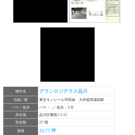
グランロジテラス品川
物件名
沿線／駅
東京モノレール羽田線 大井競馬場前駅
バス／徒歩
バス：- ／ 徒歩：3 分
所在地
品川区勝島1-5-13
所在階
2/7 階
25.77 坪
面積