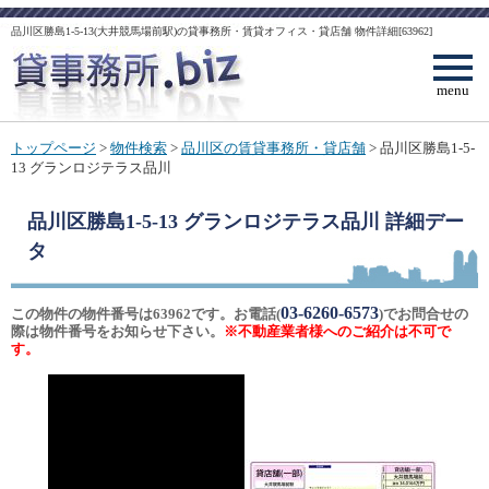
品川区勝島1-5-13(大井競馬場前駅)の貸事務所・賃貸オフィス・貸店舗 物件詳細[63962]
menu
トップページ
>
物件検索
>
品川区の賃貸事務所・貸店舗
> 品川区勝島1-5-
13 グランロジテラス品川
品川区勝島1-5-13 グランロジテラス品川
詳細デー
タ
03-6260-6573
この物件の物件番号は63962です。お電話(
)でお問合せの
際は物件番号をお知らせ下さい。
※不動産業者様へのご紹介は不可で
す。