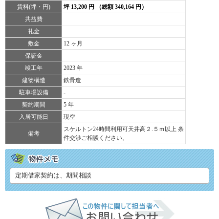
賃料(坪・円)
坪 13,200 円 （総額 340,164 円）
共益費
礼金
敷金
12 ヶ月
保証金
竣工年
2023 年
建物構造
鉄骨造
駐車場設備
-
契約期間
5 年
入居可能日
現空
スケルトン24時間利用可天井高２.５ｍ以上 条
備考
件交渉ご相談ください。
定期借家契約は、期間相談