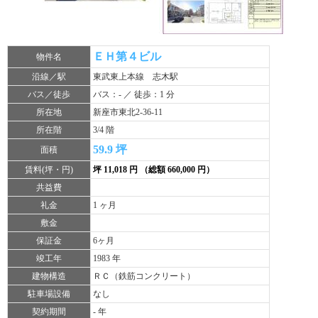
ＥＨ第４ビル
物件名
沿線／駅
東武東上本線 志木駅
バス／徒歩
バス：- ／ 徒歩：1 分
所在地
新座市東北2-36-11
所在階
3/4 階
59.9 坪
面積
賃料(坪・円)
坪 11,018 円 （総額 660,000 円）
共益費
礼金
1 ヶ月
敷金
保証金
6ヶ月
竣工年
1983 年
建物構造
ＲＣ（鉄筋コンクリート）
駐車場設備
なし
契約期間
- 年