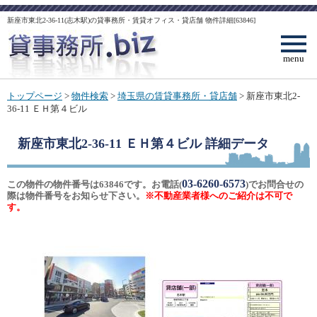
新座市東北2-36-11(志木駅)の貸事務所・賃貸オフィス・貸店舗 物件詳細[63846]
menu
トップページ
>
物件検索
>
埼玉県の賃貸事務所・貸店舗
> 新座市東北2-
36-11 ＥＨ第４ビル
新座市東北2-36-11 ＥＨ第４ビル
詳細データ
03-6260-6573
この物件の物件番号は63846です。お電話(
)でお問合せの
際は物件番号をお知らせ下さい。
※不動産業者様へのご紹介は不可で
す。