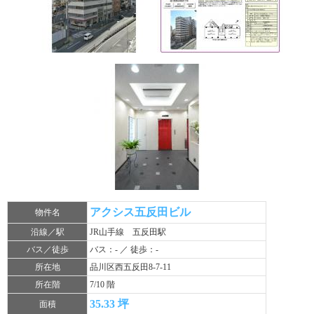
アクシス五反田ビル
物件名
沿線／駅
JR山手線 五反田駅
バス／徒歩
バス：- ／ 徒歩：-
所在地
品川区西五反田8-7-11
所在階
7/10 階
35.33 坪
面積