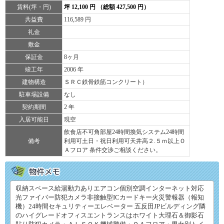
賃料(坪・円)
坪 12,100 円 （総額 427,500 円）
共益費
116,589 円
礼金
敷金
保証金
8ヶ月
竣工年
2006 年
建物構造
ＳＲＣ鉄骨鉄筋コンクリート）
駐車場設備
なし
契約期間
2 年
入居可能日
現空
飲食店不可角部屋24時間換気システム24時間
備考
利用可土日・祝日利用可天井高２.５ｍ以上Ｏ
Ａフロア 条件交渉ご相談ください。
収納スペース給湯動力ありエアコン個別空調インターネット対応
光ファイバー防犯カメラ非接触型ICカードキー火災警報器（報知
機）24時間セキュリティーエレベーター 五反田JPビルディング隣
のハイグレードオフィスエントランスはホワイト大理石＆御影石