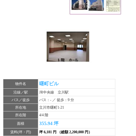
曙町ビル
物件名
沿線／駅
JR中央線 立川駅
バス／徒歩
バス：- ／ 徒歩：9 分
所在地
立川市曙町1-21
所在階
4/4 階
355.94 坪
面積
賃料(坪・円)
坪 6,181 円 （総額 2,200,000 円）