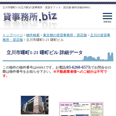
立川市曙町1-21(立川駅)の貸事務所・賃貸オフィス・貸店舗 物件詳細[60861]
menu
トップページ
>
物件検索
>
東京都の賃貸事務所・貸店舗
>
立川の賃貸事
務所・貸店舗
> 立川市曙町1-21 曙町ビル
立川市曙町1-21 曙町ビル
詳細データ
03-6260-6573
この物件の物件番号は60861です。お電話(
)でお問合せの
際は物件番号をお知らせ下さい。
※不動産業者様へのご紹介は不可で
す。