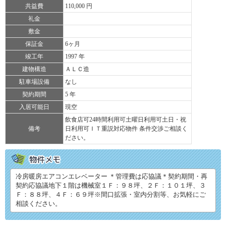
共益費
110,000 円
礼金
敷金
保証金
6ヶ月
竣工年
1997 年
建物構造
ＡＬＣ造
駐車場設備
なし
契約期間
5 年
入居可能日
現空
飲食店可24時間利用可土曜日利用可土日・祝
備考
日利用可ＩＴ重説対応物件 条件交渉ご相談く
ださい。
冷房暖房エアコンエレベーター ＊管理費は応協議＊契約期間・再
契約応協議地下１階は機械室１Ｆ：９８坪、２Ｆ：１０１坪、３
Ｆ：８８坪、４Ｆ：６９坪※間口拡張・室内分割等、お気軽にご
相談ください。