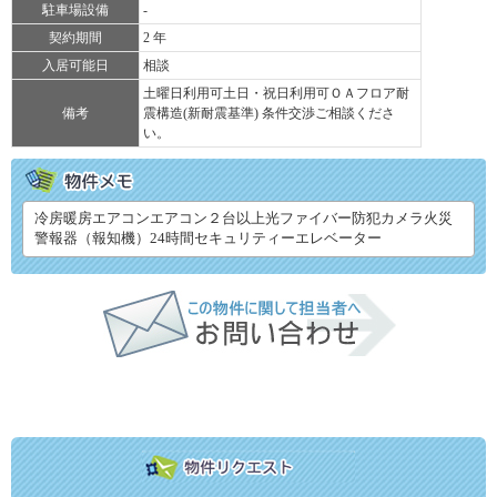
駐車場設備
-
契約期間
2 年
入居可能日
相談
土曜日利用可土日・祝日利用可ＯＡフロア耐
備考
震構造(新耐震基準) 条件交渉ご相談くださ
い。
冷房暖房エアコンエアコン２台以上光ファイバー防犯カメラ火災
警報器（報知機）24時間セキュリティーエレベーター