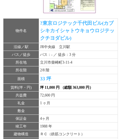
?東京ロジテック千代田ビル(カブ
シキカイシャトウキョウロジテッ
物件名
クチヨダビル)
沿線／駅
JR中央線 立川駅
バス／徒歩
バス：- ／ 徒歩：3 分
所在地
立川市柴崎町3-11-4
所在階
2/8 階
33 坪
面積
賃料(坪・円)
坪 11,000 円 （総額 363,000 円）
共益費
72,600 円
礼金
1 ヶ月
敷金
保証金
4ヶ月
竣工年
1988 年
建物構造
ＲＣ（鉄筋コンクリート）