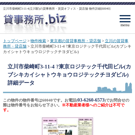
立川市柴崎町3-11-4(立川駅)の貸事務所・賃貸オフィス・貸店舗 物件詳細[60040]
menu
トップページ
>
物件検索
>
東京都の賃貸事務所・貸店舗
>
立川の賃貸事
務所・貸店舗
> 立川市柴崎町3-11-4 ?東京ロジテック千代田ビル(カブシキ
カイシャトウキョウロジテックチヨダビル)
立川市柴崎町3-11-4 ?東京ロジテック千代田ビル(カ
ブシキカイシャトウキョウロジテックチヨダビル)
詳細データ
03-6260-6573
この物件の物件番号は60040です。お電話(
)でお問合せの
際は物件番号をお知らせ下さい。
※不動産業者様へのご紹介は不可で
す。