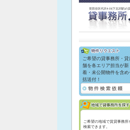
世田谷区代沢4-10(下北沢駅)の
ご希望の貸事務所・貸
舗を各エリア担当が新
着・未公開物件を含め
括送付！
ご希望の地域で賃貸事務所
検索できます。