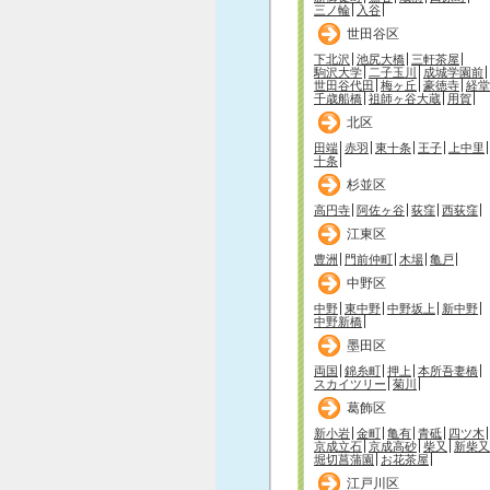
三ノ輪
入谷
世田谷区
下北沢
池尻大橋
三軒茶屋
駒沢大学
二子玉川
成城学園前
世田谷代田
梅ヶ丘
豪徳寺
経堂
千歳船橋
祖師ヶ谷大蔵
用賀
北区
田端
赤羽
東十条
王子
上中里
十条
杉並区
高円寺
阿佐ヶ谷
荻窪
西荻窪
江東区
豊洲
門前仲町
木場
亀戸
中野区
中野
東中野
中野坂上
新中野
中野新橋
墨田区
両国
錦糸町
押上
本所吾妻橋
スカイツリー
菊川
葛飾区
新小岩
金町
亀有
青砥
四ツ木
京成立石
京成高砂
柴又
新柴又
堀切菖蒲園
お花茶屋
江戸川区