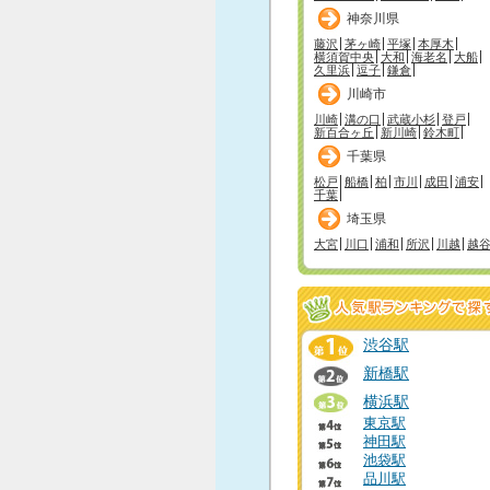
神奈川県
藤沢
茅ヶ崎
平塚
本厚木
横須賀中央
大和
海老名
大船
久里浜
逗子
鎌倉
川崎市
川崎
溝の口
武蔵小杉
登戸
新百合ヶ丘
新川崎
鈴木町
千葉県
松戸
船橋
柏
市川
成田
浦安
千葉
埼玉県
大宮
川口
浦和
所沢
川越
越
渋谷駅
新橋駅
横浜駅
東京駅
神田駅
池袋駅
品川駅