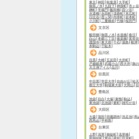
東京
神田
秋葉原
大手町
御茶ノ水
九段下
神保町
市ヶ谷
麹町
半蔵門
飯田橋
四ツ谷
水道橋
永田町
淡路町
末広町
日比谷
霞ヶ関
内幸町
岩本町
小川町
二重橋前
竹橋
桜田門
文京区
飯田橋
御茶ノ水
水道橋
春日
白山
本郷三丁目
後楽園
茗荷谷
護国寺
東大前
千石
湯島
根津
本駒込
千駄木
品川区
目黒
大崎
五反田
大井町
戸越銀座
武蔵小山
西大井
旗の
天王洲アイル
品川
目黒区
中目黒
学芸大学
自由が丘
祐天
都立大学
駒場東大前
大岡山
目
豊島区
池袋
目白
大塚
巣鴨
駒込
東池袋
北池袋
要町
雑司が谷
大田区
大森
蒲田
田園調布
洗足池
馬
西馬込
平和島
台東区
上野
浅草
御徒町
浅草橋
新御徒町
鶯谷
蔵前
田原町