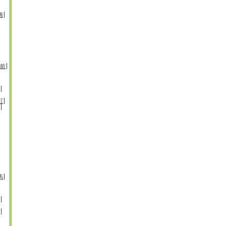
崎
前
町
馬