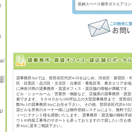
収納スペース都市ガスエアコン
台
寺
貸事務所.bizでは、世田谷区代沢4-10をはじめ、渋谷区・新宿区
黒
区・目黒区・品川区・文京区・台東区・豊島区等、東京エリア全域
に神奈川県の貸事務所・賃貸オフィス・貸店舗の情報が満載です。 世
ビル・ショールーム・営業所・物販など、店舗系の貸事務所・賃貸
索できます。 ＳＯＨＯから100坪以上の大型貸事務所まで、世田谷区
数No.1の貸事務所.bizにお任せ下さい。 その他、世田谷区代沢4-
貸ビルを所有のオーナー様には物件登録システムにより、無料で広
込
ィーにテナント様を誘致いたします。 貸事務所・貸店舗の移転手
ウトや内装工事等のサポートも承っておりますので貸したい方も借
所.bizに是非ご相談下さい。