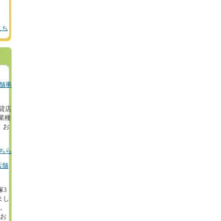
こち
舗事
の貸店
業種
！お
ちら
店舗
塚3
まし
円。
等お