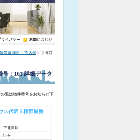
賃貸事務所・貸店舗
> 世田谷
号：101
詳細データ
せの際は物件番号をお知らせ下
ウス代沢Ｂ棟部屋番
線 下北沢駅
：15 分