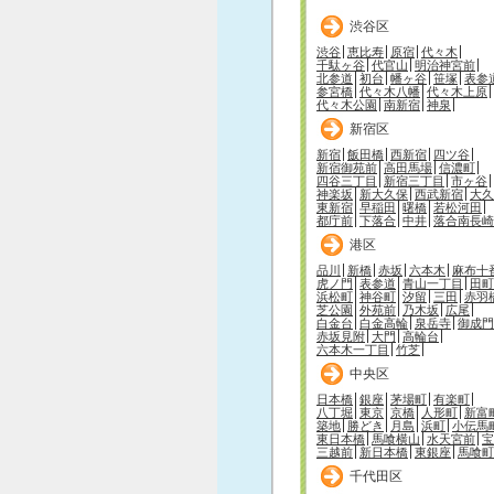
渋谷区
渋谷
恵比寿
原宿
代々木
千駄ヶ谷
代官山
明治神宮前
北参道
初台
幡ヶ谷
笹塚
表参
参宮橋
代々木八幡
代々木上原
代々木公園
南新宿
神泉
新宿区
新宿
飯田橋
西新宿
四ツ谷
新宿御苑前
高田馬場
信濃町
四谷三丁目
新宿三丁目
市ヶ谷
神楽坂
新大久保
西武新宿
大久
東新宿
早稲田
曙橋
若松河田
都庁前
下落合
中井
落合南長崎
港区
品川
新橋
赤坂
六本木
麻布十
虎ノ門
表参道
青山一丁目
田町
浜松町
神谷町
汐留
三田
赤羽
芝公園
外苑前
乃木坂
広尾
白金台
白金高輪
泉岳寺
御成門
赤坂見附
大門
高輪台
六本木一丁目
竹芝
中央区
日本橋
銀座
茅場町
有楽町
八丁堀
東京
京橋
人形町
新富
築地
勝どき
月島
浜町
小伝馬
東日本橋
馬喰横山
水天宮前
宝
三越前
新日本橋
東銀座
馬喰町
千代田区