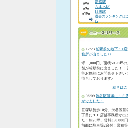
新宿駅
六本木駅
目黒駅
過去のランキングは
ら
12/23
柏駅前の地下１F店
務所が出ました♪♪
坪11,000円、面積59.98坪
舗が柏駅前に出ました！！ 
等お気軽にお問合せ下さい
待ちしております♪
続きはこ
06/09
渋谷区笹塚に１Ｆ
がでました！
笹塚駅徒歩10分、渋谷区笹
丁目に１Ｆ店舗事務所が出
た！約26坪、賃料350,000
前面に駐車場2台付！業種