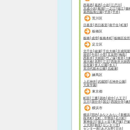
西葛西
葛西
小岩
江戸川
京成小岩
船堀
一之江
瑞江
篠
葛西臨海公園
平井
平井
荒川区
日暮里
西日暮里
南千住
町屋
板橋区
板橋
成増
板橋本町
板橋区役所
足立区
北千住
綾瀬
千住大橋
京成関屋
堀切
牛田
小菅
五反野
梅島
西新井
大師前
竹ノ塚
青井
六
扇大橋
高野
江北
西新井大師西
谷在家
舎人公園
舎人
見沼代親水公園
北綾瀬
練馬区
上石神井
武蔵関
石神井公園
大泉学園
東京都
町田
三鷹
調布
府中
八王子
立川
国分寺
国立
西国分寺
練
横浜市
横浜
関内
みなとみらい
新横浜
桜木町
元町・中華街
石川町
東神奈川
保土ヶ谷
東戸塚
戸塚
上大岡
鶴見
センター北
センター南
あざみ野
日吉