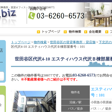
貸事務所・賃貸オフィス・貸店舗 物件詳細[58077]
トップページ
>
物件検索
>
世田谷区の賃貸事務所・貸店舗
>
下北沢の
区代沢4-10 エスティハウス代沢Ｂ棟部屋番号：101
店
世田谷区代沢4-10 エスティハウス代沢Ｂ棟部屋番
一
03-6260-6573
この物件の物件番号は58077です。お電話(
)でお問合
さい。
※不動産業者様へのご紹介は不可です。
エスティハ
物件名
号：101
沿線／駅
小田急小田原
を
バス／徒歩
バス：- ／ 徒歩