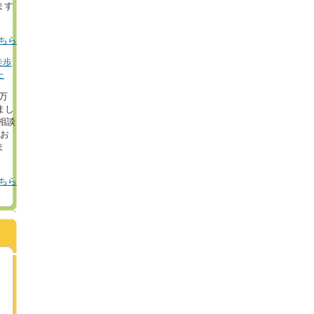
ます
ちら
徒歩
た
8万
まし
相談
！お
ま
ちら