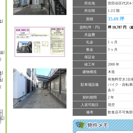
所在地
世田谷区代沢4-
所在階
1-2/2 階
35.69 坪
面積
道
賃料(坪・円)
坪 10,787 円 （
共益費
礼金
1 ヶ月
敷金
3 ヶ月
保
保証金
竣工年
2000 年
建物構造
木造
番
有無料空き2台
橋
駐車場設備
バイク・自転車
あり
契約期間
2 年
入居可能日
現空
町
備考
飲食店不可角部
町
町