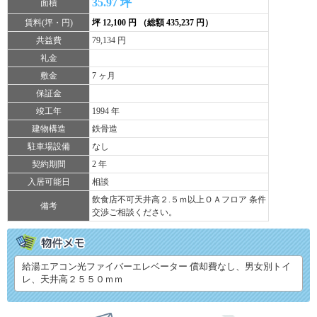
35.97 坪
面積
賃料(坪・円)
坪 12,100 円 （総額 435,237 円）
共益費
79,134 円
礼金
敷金
7 ヶ月
保証金
竣工年
1994 年
建物構造
鉄骨造
駐車場設備
なし
契約期間
2 年
入居可能日
相談
飲食店不可天井高２.５ｍ以上ＯＡフロア 条件
備考
交渉ご相談ください。
給湯エアコン光ファイバーエレベーター 償却費なし、男女別トイ
レ、天井高２５５０ｍｍ