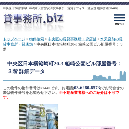
中央区日本橋箱崎町20-3(水天宮前駅)の貸事務所・賃貸オフィス・貸店舗 物件詳細[57446]
menu
トップページ
>
物件検索
>
中央区の賃貸事務所・貸店舗
>
水天宮前の賃
貸事務所・貸店舗
> 中央区日本橋箱崎町20-3 箱崎公園ビル部屋番号：３
階
中央区日本橋箱崎町20-3 箱崎公園ビル部屋番号：
３階
詳細データ
03-6260-6573
この物件の物件番号は57446です。お電話(
)でお問合せの
際は物件番号をお知らせ下さい。
※不動産業者様へのご紹介は不可で
す。