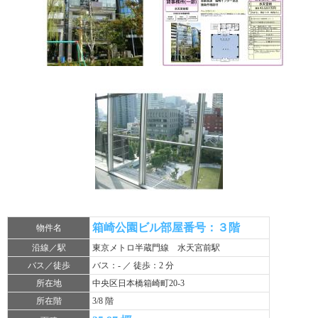
箱崎公園ビル部屋番号：３階
物件名
沿線／駅
東京メトロ半蔵門線 水天宮前駅
バス／徒歩
バス：- ／ 徒歩：2 分
所在地
中央区日本橋箱崎町20-3
所在階
3/8 階