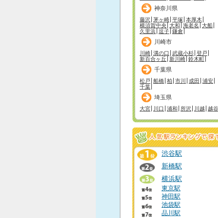
神奈川県
藤沢
茅ヶ崎
平塚
本厚木
横須賀中央
大和
海老名
大船
久里浜
逗子
鎌倉
川崎市
川崎
溝の口
武蔵小杉
登戸
新百合ヶ丘
新川崎
鈴木町
千葉県
松戸
船橋
柏
市川
成田
浦安
千葉
埼玉県
大宮
川口
浦和
所沢
川越
越
渋谷駅
新橋駅
横浜駅
東京駅
神田駅
池袋駅
品川駅