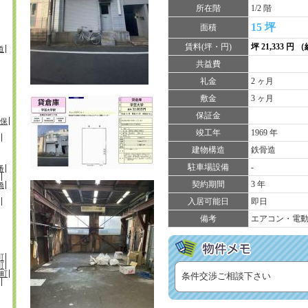
所在階
1/2 階
15 坪
面積
賃料(坪・円)
坪 21,333 円 
道
共益費
礼金
2 ヶ月
敷金
3 ヶ月
保証金
保
竣工年
1969 年
建物構造
鉄骨造
駐車場設備
-
番
契約期間
3 年
橋
入居可能日
即日
備考
エアコン・電
町
町
町
条件交渉ご相談下さい