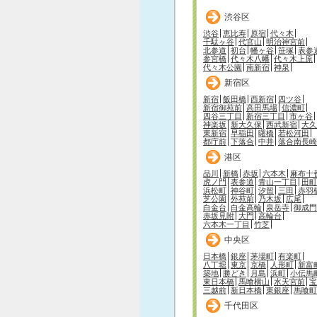
渋谷区
渋谷
恵比寿
原宿
代々木
千駄ヶ谷
代官山
明治神宮前
北参道
初台
幡ヶ谷
笹塚
表参
参宮橋
代々木八幡
代々木上原
代々木公園
南新宿
神泉
新宿区
新宿
飯田橋
西新宿
四ツ谷
新宿御苑前
高田馬場
信濃町
四谷三丁目
新宿三丁目
市ヶ谷
神楽坂
新大久保
西武新宿
大久
東新宿
早稲田
曙橋
若松河田
都庁前
下落合
中井
落合南長崎
港区
品川
新橋
赤坂
六本木
麻布十
虎ノ門
表参道
青山一丁目
田町
浜松町
神谷町
汐留
三田
赤羽
芝公園
外苑前
乃木坂
広尾
白金台
白金高輪
泉岳寺
御成門
赤坂見附
大門
高輪台
六本木一丁目
竹芝
中央区
日本橋
銀座
茅場町
有楽町
八丁堀
東京
京橋
人形町
新富
築地
勝どき
月島
浜町
小伝馬
東日本橋
馬喰横山
水天宮前
宝
三越前
新日本橋
東銀座
馬喰町
千代田区