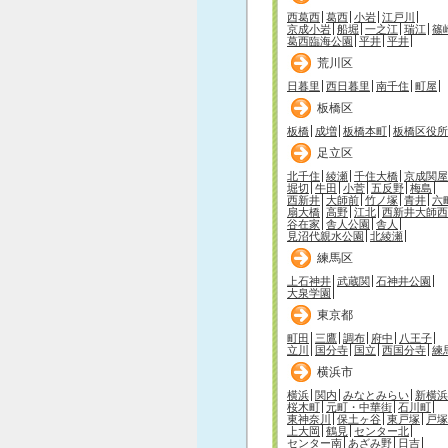
西葛西
葛西
小岩
江戸川
京成小岩
船堀
一之江
瑞江
篠
葛西臨海公園
平井
平井
荒川区
日暮里
西日暮里
南千住
町屋
板橋区
板橋
成増
板橋本町
板橋区役所
足立区
北千住
綾瀬
千住大橋
京成関屋
堀切
牛田
小菅
五反野
梅島
西新井
大師前
竹ノ塚
青井
六
扇大橋
高野
江北
西新井大師西
谷在家
舎人公園
舎人
見沼代親水公園
北綾瀬
練馬区
上石神井
武蔵関
石神井公園
大泉学園
東京都
町田
三鷹
調布
府中
八王子
立川
国分寺
国立
西国分寺
練
横浜市
横浜
関内
みなとみらい
新横浜
桜木町
元町・中華街
石川町
東神奈川
保土ヶ谷
東戸塚
戸塚
上大岡
鶴見
センター北
センター南
あざみ野
日吉