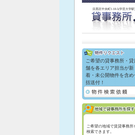
目黒区中央町1-18-5(学芸大学
ご希望の貸事務所・貸
舗を各エリア担当が新
着・未公開物件を含め
括送付！
ご希望の地域で賃貸事務所
検索できます。