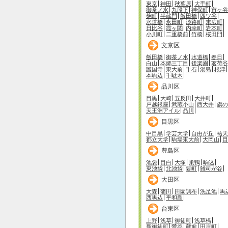
東京
神田
秋葉原
大手町
御茶ノ水
九段下
神保町
市ヶ谷
麹町
半蔵門
飯田橋
四ツ谷
水道橋
永田町
淡路町
末広町
日比谷
霞ヶ関
内幸町
岩本町
小川町
二重橋前
竹橋
桜田門
文京区
飯田橋
御茶ノ水
水道橋
春日
白山
本郷三丁目
後楽園
茗荷谷
護国寺
東大前
千石
湯島
根津
本駒込
千駄木
品川区
目黒
大崎
五反田
大井町
戸越銀座
武蔵小山
西大井
旗の
天王洲アイル
品川
目黒区
中目黒
学芸大学
自由が丘
祐天
都立大学
駒場東大前
大岡山
目
豊島区
池袋
目白
大塚
巣鴨
駒込
東池袋
北池袋
要町
雑司が谷
大田区
大森
蒲田
田園調布
洗足池
馬
西馬込
平和島
台東区
上野
浅草
御徒町
浅草橋
新御徒町
鶯谷
蔵前
田原町