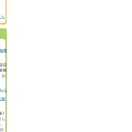
こち
舗事
の貸店
業種
！お
ちら
店舗
塚3
まし
円。
等お