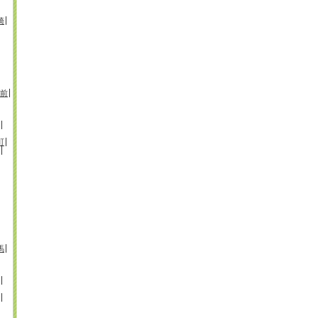
崎
前
町
馬