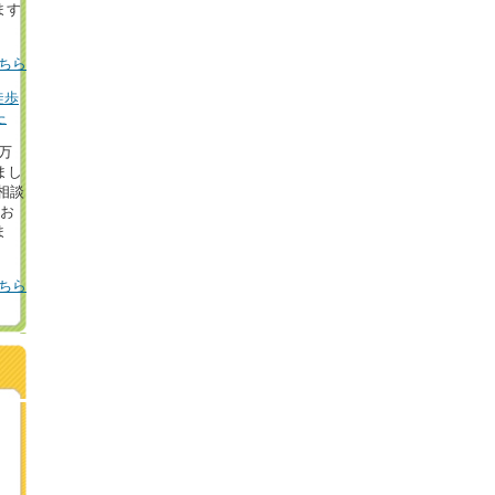
ます
ちら
徒歩
た
8万
まし
相談
！お
ま
ちら