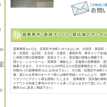
貸事務所.bizでは、目黒区中央町1-18-5をはじめ、渋谷区・新宿
台
区・目黒区・品川区・文京区・台東区・豊島区等、東京エリア全域
に神奈川県の貸事務所・賃貸オフィス・貸店舗の情報が満載です。 目黒
貸ビル・ショールーム・営業所・物販など、店舗系の貸事務所・賃
寺
黒
検索できます。 ＳＯＨＯから100坪以上の大型貸事務所まで、目黒区中
件数No.1の貸事務所.bizにお任せ下さい。 その他、目黒区中央町1-
舗・貸ビルを所有のオーナー様には物件登録システムにより、無料
ーディーにテナント様を誘致いたします。 貸事務所・貸店舗の移
イアウトや内装工事等のサポートも承っておりますので貸したい方
務所.bizに是非ご相談下さい。
込