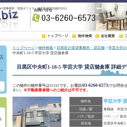
駅)の貸事務所・賃貸オフィス・貸店舗 物件詳細[55331]
トップページ
>
物件検索
>
目黒区の賃貸事務所・貸店舗
>
学芸大学の
中央町1-18-5 学芸大学 貸店舗倉庫
店
目黒区中央町1-18-5 学芸大学 貸店舗倉庫
詳細デ
一
03-6260-6573
この物件の物件番号は55331です。お電話(
)でお問合
さい。
※不動産業者様へのご紹介は不可です。
学芸大学 
物件名
沿線／駅
東横線 学芸
バス／徒歩
バス：- ／ 徒歩
を
所在地
目黒区中央町1-1