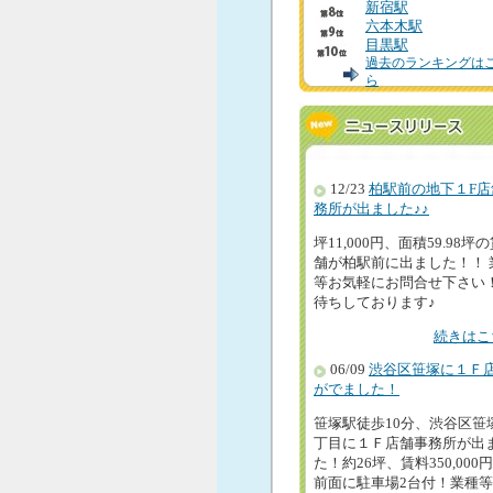
新宿駅
六本木駅
目黒駅
過去のランキングは
ら
12/23
柏駅前の地下１F店
務所が出ました♪♪
坪11,000円、面積59.98坪
舗が柏駅前に出ました！！ 
等お気軽にお問合せ下さい
待ちしております♪
続きはこ
06/09
渋谷区笹塚に１Ｆ
がでました！
笹塚駅徒歩10分、渋谷区笹
丁目に１Ｆ店舗事務所が出
た！約26坪、賃料350,000
前面に駐車場2台付！業種