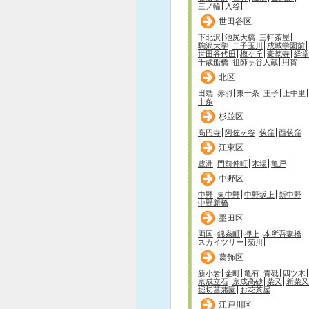
三ノ輪
入谷
世田谷区
下北沢
池尻大橋
三軒茶屋
駒沢大学
二子玉川
成城学園前
世田谷代田
梅ヶ丘
豪徳寺
経堂
千歳船橋
祖師ヶ谷大蔵
用賀
北区
田端
赤羽
東十条
王子
上中里
十条
杉並区
高円寺
阿佐ヶ谷
荻窪
西荻窪
江東区
豊洲
門前仲町
木場
亀戸
中野区
中野
東中野
中野坂上
新中野
中野新橋
墨田区
両国
錦糸町
押上
本所吾妻橋
スカイツリー
菊川
葛飾区
新小岩
金町
亀有
青砥
四ツ木
京成立石
京成高砂
柴又
新柴又
堀切菖蒲園
お花茶屋
江戸川区