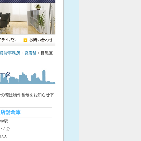
賃貸事務所・貸店舗
> 目黒区
ータ
せの際は物件番号をお知らせ下
貸店舗倉庫
大学駅
：8 分
8-5