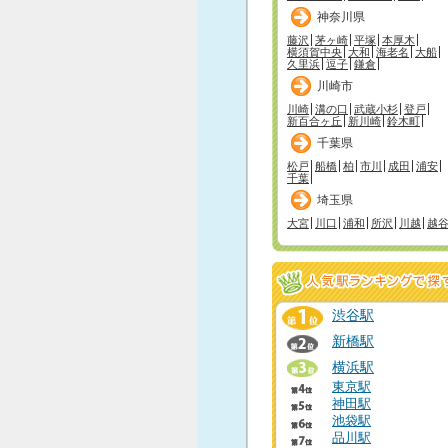
神奈川県
藤沢
茅ヶ崎
平塚
本厚木
横須賀中央
大和
海老名
大船
久里浜
逗子
鎌倉
川崎市
川崎
溝の口
武蔵小杉
登戸
新百合ヶ丘
新川崎
鈴木町
千葉県
松戸
船橋
柏
市川
成田
浦安
千葉
埼玉県
大宮
川口
浦和
所沢
川越
越
渋谷駅
新橋駅
横浜駅
東京駅
神田駅
池袋駅
品川駅