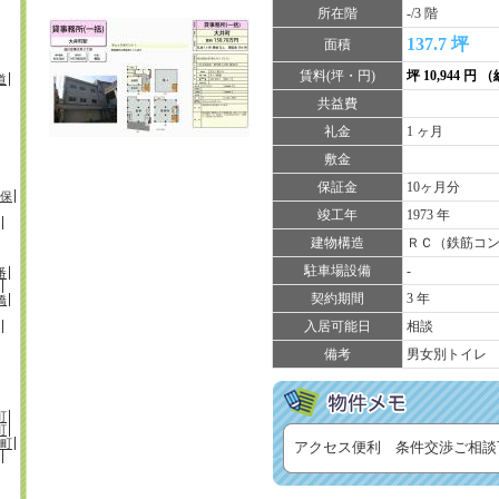
所在階
-/3 階
137.7 坪
面積
賃料(坪・円)
坪 10,944 円 （
道
共益費
礼金
1 ヶ月
敷金
保証金
10ヶ月分
保
竣工年
1973 年
建物構造
ＲＣ（鉄筋コ
駐車場設備
-
番
契約期間
3 年
橋
入居可能日
相談
備考
男女別トイレ
町
町
町
アクセス便利 条件交渉ご相談