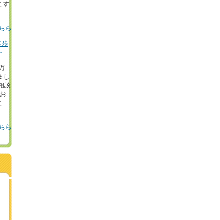
ます
ちら
徒歩
た
8万
まし
相談
！お
ま
ちら