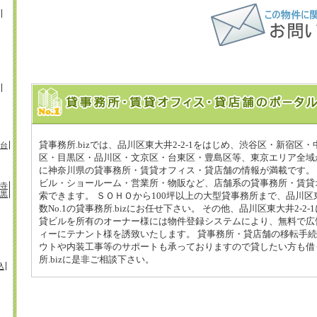
貸事務所.bizでは、品川区東大井2-2-1をはじめ、渋谷区・新宿区
台
区・目黒区・品川区・文京区・台東区・豊島区等、東京エリア全域
に神奈川県の貸事務所・賃貸オフィス・貸店舗の情報が満載です。 品
ビル・ショールーム・営業所・物販など、店舗系の貸事務所・賃貸
寺
黒
索できます。 ＳＯＨＯから100坪以上の大型貸事務所まで、品川区東
数No.1の貸事務所.bizにお任せ下さい。 その他、品川区東大井2-2
貸ビルを所有のオーナー様には物件登録システムにより、無料で広
ィーにテナント様を誘致いたします。 貸事務所・貸店舗の移転手
ウトや内装工事等のサポートも承っておりますので貸したい方も借
所.bizに是非ご相談下さい。
込