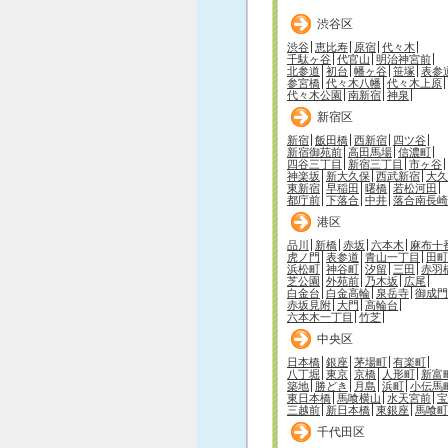
渋谷区
渋谷
恵比寿
原宿
代々木
千駄ヶ谷
代官山
明治神宮前
北参道
初台
幡ヶ谷
笹塚
表参
参宮橋
代々木八幡
代々木上原
代々木公園
南新宿
神泉
新宿区
新宿
飯田橋
西新宿
四ツ谷
新宿御苑前
高田馬場
信濃町
四谷三丁目
新宿三丁目
市ヶ谷
神楽坂
新大久保
西武新宿
大久
東新宿
早稲田
曙橋
若松河田
都庁前
下落合
中井
落合南長崎
港区
品川
新橋
赤坂
六本木
麻布十
虎ノ門
表参道
青山一丁目
田町
浜松町
神谷町
汐留
三田
赤羽
芝公園
外苑前
乃木坂
広尾
白金台
白金高輪
泉岳寺
御成門
赤坂見附
大門
高輪台
六本木一丁目
竹芝
中央区
日本橋
銀座
茅場町
有楽町
八丁堀
東京
京橋
人形町
新富
築地
勝どき
月島
浜町
小伝馬
東日本橋
馬喰横山
水天宮前
宝
三越前
新日本橋
東銀座
馬喰町
千代田区