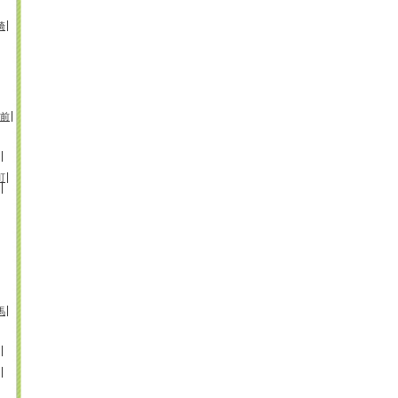
崎
前
町
馬