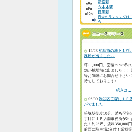
新宿駅
六本木駅
目黒駅
過去のランキングは
ら
12/23
柏駅前の地下１F店
務所が出ました♪♪
坪11,000円、面積59.98坪
舗が柏駅前に出ました！！ 
等お気軽にお問合せ下さい
待ちしております♪
続きはこ
06/09
渋谷区笹塚に１Ｆ
がでました！
笹塚駅徒歩10分、渋谷区笹
丁目に１Ｆ店舗事務所が出
た！約26坪、賃料350,000
前面に駐車場2台付！業種