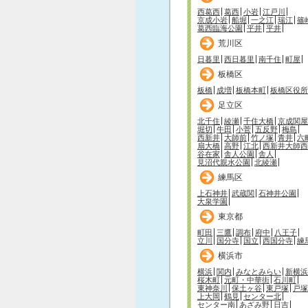
西葛西
葛西
小岩
江戸川
京成小岩
船堀
一之江
瑞江
篠
葛西臨海公園
平井
平井
荒川区
日暮里
西日暮里
南千住
町屋
板橋区
板橋
成増
板橋本町
板橋区役所
足立区
北千住
綾瀬
千住大橋
京成関屋
堀切
牛田
小菅
五反野
梅島
西新井
大師前
竹ノ塚
青井
六
扇大橋
高野
江北
西新井大師西
谷在家
舎人公園
舎人
見沼代親水公園
北綾瀬
練馬区
上石神井
武蔵関
石神井公園
大泉学園
東京都
町田
三鷹
調布
府中
八王子
立川
国分寺
国立
西国分寺
練
横浜市
横浜
関内
みなとみらい
新横浜
桜木町
元町・中華街
石川町
東神奈川
保土ヶ谷
東戸塚
戸塚
上大岡
鶴見
センター北
センター南
あざみ野
日吉