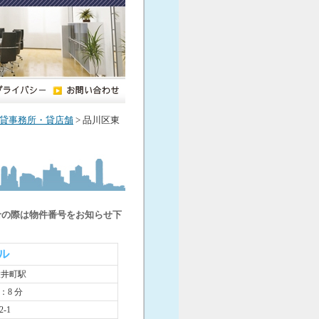
貸事務所・貸店舗
> 品川区東
せの際は物件番号をお知らせ下
ビル
大井町駅
：8 分
-1