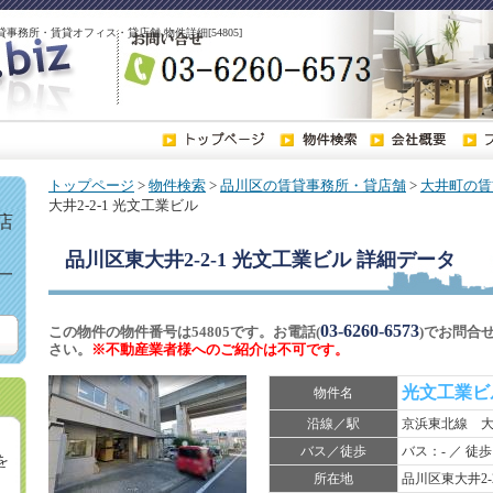
の貸事務所・賃貸オフィス・貸店舗 物件詳細[54805]
トップページ
>
物件検索
>
品川区の賃貸事務所・貸店舗
>
大井町の賃
大井2-2-1 光文工業ビル
店
品川区東大井2-2-1 光文工業ビル
詳細データ
一
03-6260-6573
この物件の物件番号は54805です。お電話(
)でお問合
さい。
※不動産業者様へのご紹介は不可です。
光文工業
物件名
沿線／駅
京浜東北線 
バス／徒歩
バス：- ／ 徒歩
を
所在地
品川区東大井2-2