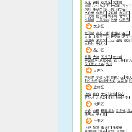
東京
神田
秋葉原
大手町
御茶ノ水
九段下
神保町
市ヶ谷
麹町
半蔵門
飯田橋
四ツ谷
水道橋
永田町
淡路町
末広町
日比谷
霞ヶ関
内幸町
岩本町
小川町
二重橋前
竹橋
桜田門
文京区
飯田橋
御茶ノ水
水道橋
春日
白山
本郷三丁目
後楽園
茗荷谷
護国寺
東大前
千石
湯島
根津
本駒込
千駄木
品川区
目黒
大崎
五反田
大井町
戸越銀座
武蔵小山
西大井
旗の
天王洲アイル
品川
目黒区
中目黒
学芸大学
自由が丘
祐天
都立大学
駒場東大前
大岡山
目
豊島区
池袋
目白
大塚
巣鴨
駒込
東池袋
北池袋
要町
雑司が谷
大田区
大森
蒲田
田園調布
洗足池
馬
西馬込
平和島
台東区
上野
浅草
御徒町
浅草橋
新御徒町
鶯谷
蔵前
田原町