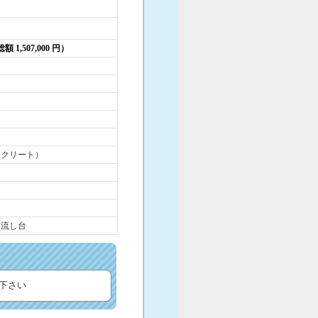
総額 1,507,000 円）
ンクリート）
 流し台
下さい