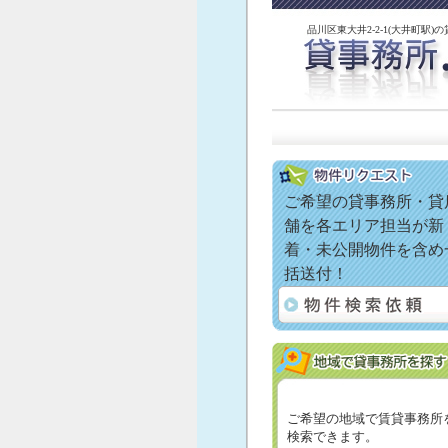
品川区東大井2-2-1(大井町駅)
ご希望の貸事務所・貸
舗を各エリア担当が新
着・未公開物件を含め
括送付！
ご希望の地域で賃貸事務所
検索できます。