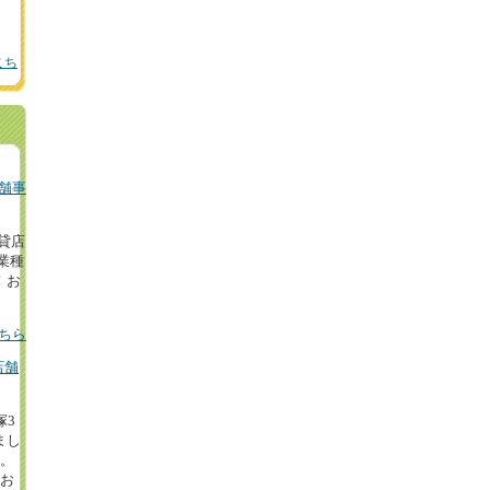
こち
舗事
の貸店
業種
！お
ちら
店舗
塚3
まし
円。
等お