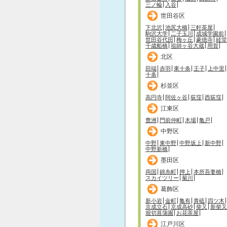
三ノ輪
入谷
世田谷区
下北沢
池尻大橋
三軒茶屋
駒沢大学
二子玉川
成城学園前
世田谷代田
梅ヶ丘
豪徳寺
経堂
千歳船橋
祖師ヶ谷大蔵
用賀
北区
田端
赤羽
東十条
王子
上中里
十条
杉並区
高円寺
阿佐ヶ谷
荻窪
西荻窪
江東区
豊洲
門前仲町
木場
亀戸
中野区
中野
東中野
中野坂上
新中野
中野新橋
墨田区
両国
錦糸町
押上
本所吾妻橋
スカイツリー
菊川
葛飾区
新小岩
金町
亀有
青砥
四ツ木
京成立石
京成高砂
柴又
新柴又
堀切菖蒲園
お花茶屋
江戸川区