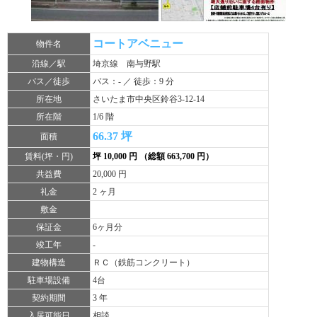
コートアベニュー
物件名
沿線／駅
埼京線 南与野駅
バス／徒歩
バス：- ／ 徒歩：9 分
所在地
さいたま市中央区鈴谷3-12-14
所在階
1/6 階
66.37 坪
面積
賃料(坪・円)
坪 10,000 円 （総額 663,700 円）
共益費
20,000 円
礼金
2 ヶ月
敷金
保証金
6ヶ月分
竣工年
-
建物構造
ＲＣ（鉄筋コンクリート）
駐車場設備
4台
契約期間
3 年
入居可能日
相談