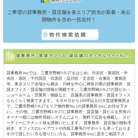
ご希望の貸事務所・貸店舗を各エリア担当が新着・未公
開物件を含め一括送付！
貸事務所.bizでは、三鷹市野崎3-9-27をはじめ、渋谷区・新宿区・中
央区・港区・千代田区・目黒区・品川区・文京区・台東区・豊島区
等、東京エリア全域から横浜・川崎を中心に神奈川県の貸事務所・賃
貸オフィス・貸店舗の情報が満載です。 三鷹市野崎3-9-27の貸ビル・
ショールーム・営業所・物販など、店舗系の貸事務所・賃貸オフィス
もらくらく検索できます。 ＳＯＨＯから100坪以上の大型貸事務所ま
で、三鷹市野崎3-9-27エリア物件数No.1の貸事務所.bizにお任せ下さ
い。 その他、三鷹市野崎3-9-27に貸事務所・貸店舗・貸ビルを所有の
オーナー様には物件登録システムにより、無料で広告を掲載し、スピ
ーディーにテナント様を誘致いたします。 貸事務所・貸店舗の移転手
続き、オフィスのレイアウトや内装工事等のサポートも承っておりま
すので貸したい方も借りたい方も、貸事務所.bizに是非ご相談下さ