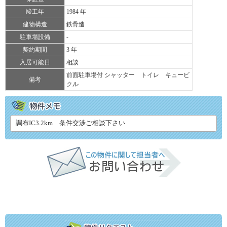
竣工年
1984 年
建物構造
鉄骨造
駐車場設備
-
契約期間
3 年
入居可能日
相談
前面駐車場付 シャッター トイレ キュービ
備考
クル
調布IC3.2km 条件交渉ご相談下さい