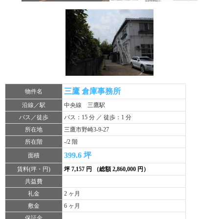
三鷹 倉庫事務所
物件名
沿線／駅
中央線 三鷹駅
バス／徒歩
バス：15 分 ／ 徒歩：1 分
所在地
三鷹市野崎3-9-27
所在階
-/2 階
399.6 坪
面積
賃料(坪・円)
坪 7,157 円 （総額 2,860,000 円）
共益費
礼金
2 ヶ月
敷金
6 ヶ月
保証金