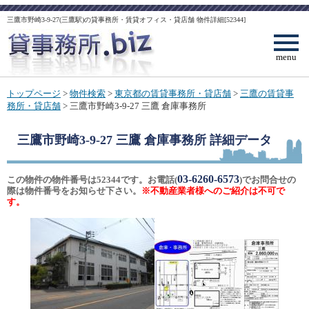
三鷹市野崎3-9-27(三鷹駅)の貸事務所・賃貸オフィス・貸店舗 物件詳細[52344]
menu
トップページ
>
物件検索
>
東京都の賃貸事務所・貸店舗
>
三鷹の賃貸事
務所・貸店舗
> 三鷹市野崎3-9-27 三鷹 倉庫事務所
三鷹市野崎3-9-27 三鷹 倉庫事務所
詳細データ
03-6260-6573
この物件の物件番号は52344です。お電話(
)でお問合せの
際は物件番号をお知らせ下さい。
※不動産業者様へのご紹介は不可で
す。