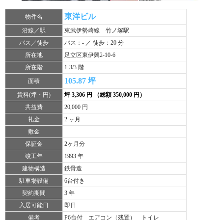
東洋ビル
物件名
沿線／駅
東武伊勢崎線 竹ノ塚駅
バス／徒歩
バス：- ／ 徒歩：20 分
所在地
足立区東伊興2-10-6
所在階
1-3/3 階
105.87 坪
面積
賃料(坪・円)
坪 3,306 円 （総額 350,000 円）
共益費
20,000 円
礼金
2 ヶ月
敷金
保証金
2ヶ月分
竣工年
1993 年
建物構造
鉄骨造
駐車場設備
6台付き
契約期間
3 年
入居可能日
即日
備考
P6台付 エアコン（残置） トイレ