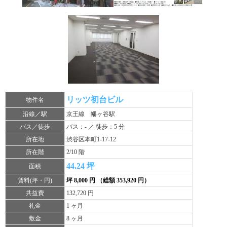
リッツ初台ビル
物件名
沿線／駅
京王線 幡ヶ谷駅
バス／徒歩
バス：- ／ 徒歩：5 分
所在地
渋谷区本町1-17-12
所在階
2/10 階
44.24 坪
面積
賃料(坪・円)
坪 8,000 円 （総額 353,920 円）
共益費
132,720 円
礼金
1 ヶ月
敷金
8 ヶ月