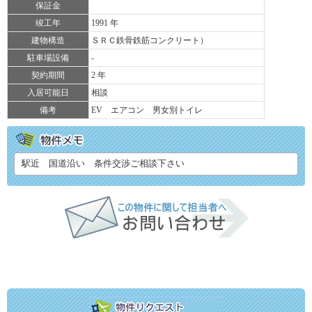
保証金
竣工年
1991 年
建物構造
ＳＲＣ鉄骨鉄筋コンクリート）
駐車場設備
-
契約期間
2 年
入居可能日
相談
備考
EV エアコン 男女別トイレ
駅近 国道沿い 条件交渉ご相談下さい