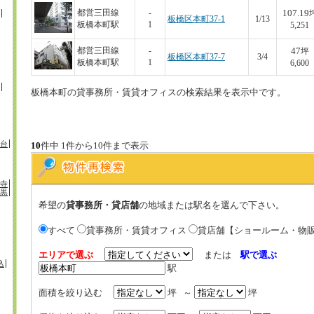
107.19
都営三田線
-
板橋区本町37-1
1/13
板橋本町駅
1
5,251
47
都営三田線
-
坪
板橋区本町37-7
3/4
板橋本町駅
1
6,600
板橋本町の貸事務所・賃貸オフィスの検索結果を表示中です。
台
10
件中 1件から10件まで表示
寺
黒
希望の
貸事務所・貸店舗
の地域または駅名を選んで下さい。
すべて
貸事務所・賃貸オフィス
貸店舗【ショールーム・物
エリアで選ぶ
または
駅で選ぶ
込
駅
面積を絞り込む
坪 ～
坪