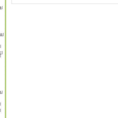
崎
前
町
馬