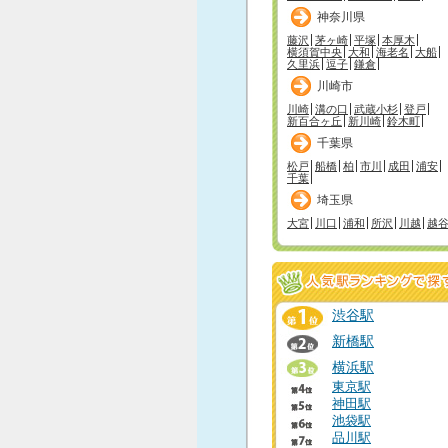
神奈川県
藤沢
茅ヶ崎
平塚
本厚木
横須賀中央
大和
海老名
大船
久里浜
逗子
鎌倉
川崎市
川崎
溝の口
武蔵小杉
登戸
新百合ヶ丘
新川崎
鈴木町
千葉県
松戸
船橋
柏
市川
成田
浦安
千葉
埼玉県
大宮
川口
浦和
所沢
川越
越
渋谷駅
新橋駅
横浜駅
東京駅
神田駅
池袋駅
品川駅