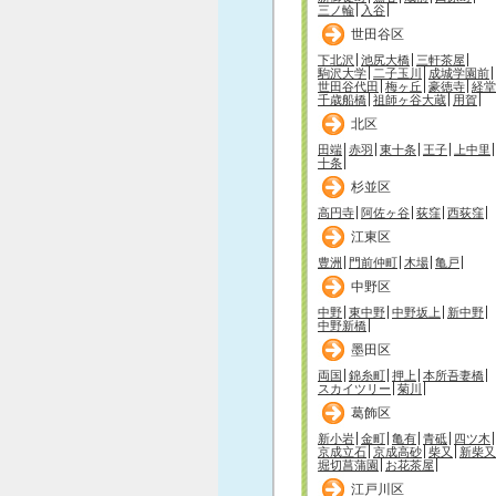
三ノ輪
入谷
世田谷区
下北沢
池尻大橋
三軒茶屋
駒沢大学
二子玉川
成城学園前
世田谷代田
梅ヶ丘
豪徳寺
経堂
千歳船橋
祖師ヶ谷大蔵
用賀
北区
田端
赤羽
東十条
王子
上中里
十条
杉並区
高円寺
阿佐ヶ谷
荻窪
西荻窪
江東区
豊洲
門前仲町
木場
亀戸
中野区
中野
東中野
中野坂上
新中野
中野新橋
墨田区
両国
錦糸町
押上
本所吾妻橋
スカイツリー
菊川
葛飾区
新小岩
金町
亀有
青砥
四ツ木
京成立石
京成高砂
柴又
新柴又
堀切菖蒲園
お花茶屋
江戸川区