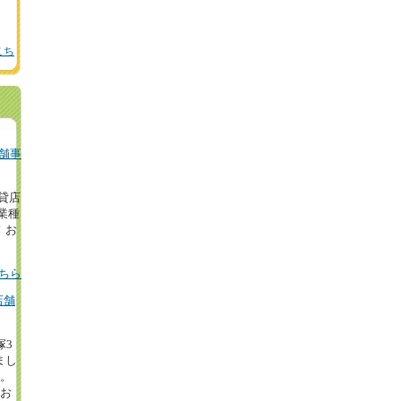
こち
舗事
の貸店
業種
！お
ちら
店舗
塚3
まし
円。
等お