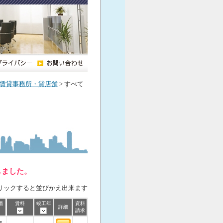
賃貸事務所・貸店舗
> すべて
しました。
リックすると並びかえ出来ます
価
賃料
竣工年
資料
詳細
請求