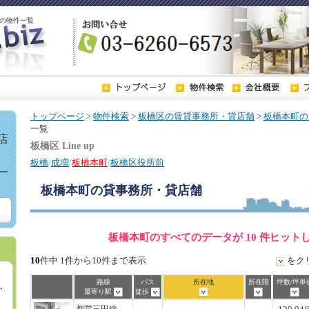
の物件一覧
トップページ
>
物件検索
>
板橋区の賃貸事務所・貸店舗
>
板橋本町の
一覧
店
板橋区 Line up
板橋
/
成増
/
板橋本町
/
板橋区役所前
一
板橋本町
の貸事務所・貸店舗
板橋本町のすべてのデータが 10 件ヒット
10
件中 1件から10件まで表示
をク
路線
バス
所在地
所在階
坪数/坪単
・
最寄り駅
徒歩