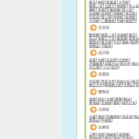
東京
神田
秋葉原
大手町
御茶ノ水
九段下
神保町
市ヶ谷
麹町
半蔵門
飯田橋
四ツ谷
水道橋
永田町
淡路町
末広町
日比谷
霞ヶ関
内幸町
岩本町
小川町
二重橋前
竹橋
桜田門
文京区
飯田橋
御茶ノ水
水道橋
春日
白山
本郷三丁目
後楽園
茗荷谷
護国寺
東大前
千石
湯島
根津
本駒込
千駄木
品川区
目黒
大崎
五反田
大井町
戸越銀座
武蔵小山
西大井
旗の
天王洲アイル
品川
目黒区
中目黒
学芸大学
自由が丘
祐天
都立大学
駒場東大前
大岡山
目
豊島区
池袋
目白
大塚
巣鴨
駒込
東池袋
北池袋
要町
雑司が谷
大田区
大森
蒲田
田園調布
洗足池
馬
西馬込
平和島
台東区
上野
浅草
御徒町
浅草橋
新御徒町
鶯谷
蔵前
田原町