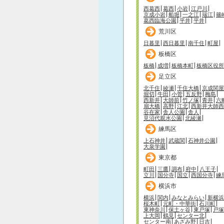
西葛西
葛西
小岩
江戸川
京成小岩
船堀
一之江
瑞江
篠
葛西臨海公園
平井
平井
荒川区
日暮里
西日暮里
南千住
町屋
板橋区
板橋
成増
板橋本町
板橋区役所
足立区
北千住
綾瀬
千住大橋
京成関屋
堀切
牛田
小菅
五反野
梅島
西新井
大師前
竹ノ塚
青井
六
扇大橋
高野
江北
西新井大師西
谷在家
舎人公園
舎人
見沼代親水公園
北綾瀬
練馬区
上石神井
武蔵関
石神井公園
大泉学園
東京都
町田
三鷹
調布
府中
八王子
立川
国分寺
国立
西国分寺
練
横浜市
横浜
関内
みなとみらい
新横浜
桜木町
元町・中華街
石川町
東神奈川
保土ヶ谷
東戸塚
戸塚
上大岡
鶴見
センター北
センター南
あざみ野
日吉