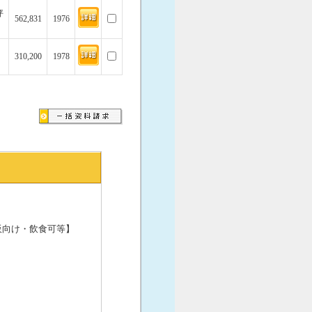
坪
562,831
1976
310,200
1978
販向け・飲食可等】