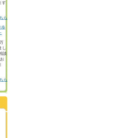
ます
ちら
徒歩
た
8万
まし
相談
！お
ま
ちら