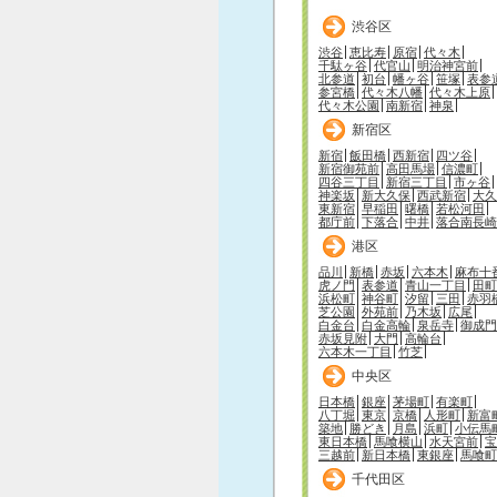
渋谷区
渋谷
恵比寿
原宿
代々木
千駄ヶ谷
代官山
明治神宮前
北参道
初台
幡ヶ谷
笹塚
表参
参宮橋
代々木八幡
代々木上原
代々木公園
南新宿
神泉
新宿区
新宿
飯田橋
西新宿
四ツ谷
新宿御苑前
高田馬場
信濃町
四谷三丁目
新宿三丁目
市ヶ谷
神楽坂
新大久保
西武新宿
大久
東新宿
早稲田
曙橋
若松河田
都庁前
下落合
中井
落合南長崎
港区
品川
新橋
赤坂
六本木
麻布十
虎ノ門
表参道
青山一丁目
田町
浜松町
神谷町
汐留
三田
赤羽
芝公園
外苑前
乃木坂
広尾
白金台
白金高輪
泉岳寺
御成門
赤坂見附
大門
高輪台
六本木一丁目
竹芝
中央区
日本橋
銀座
茅場町
有楽町
八丁堀
東京
京橋
人形町
新富
築地
勝どき
月島
浜町
小伝馬
東日本橋
馬喰横山
水天宮前
宝
三越前
新日本橋
東銀座
馬喰町
千代田区