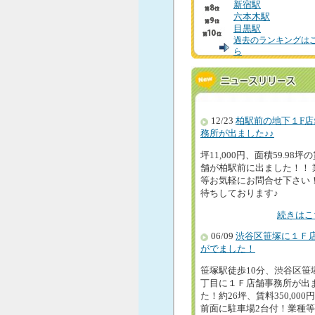
新宿駅
六本木駅
目黒駅
過去のランキングは
ら
12/23
柏駅前の地下１F店
務所が出ました♪♪
坪11,000円、面積59.98坪
舗が柏駅前に出ました！！ 
等お気軽にお問合せ下さい
待ちしております♪
続きはこ
06/09
渋谷区笹塚に１Ｆ
がでました！
笹塚駅徒歩10分、渋谷区笹
丁目に１Ｆ店舗事務所が出
た！約26坪、賃料350,000
前面に駐車場2台付！業種